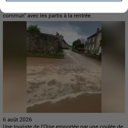
ingérences...
Sollicité, Sébastien Lecornu annonce un "travail
commun" avec les partis à la rentrée.
6 août 2026
Une touriste de l’Oise emportée par une coulée de