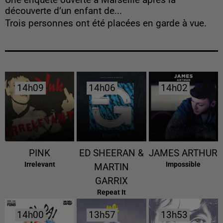
Une enquête ouverte à Marseille après la
découverte d’un enfant de...
Trois personnes ont été placées en garde à vue.
14h09
14h09
14h06
14h06
14h02
14h02
PINK
ED SHEERAN &
JAMES ARTHUR
Irrelevant
Impossible
MARTIN
GARRIX
Repeat It
14h00
14h00
13h57
13h57
13h53
13h53