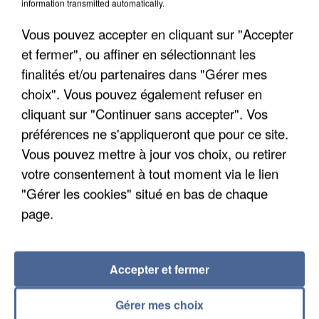
information transmitted automatically.
Un cofondateur du réseau avait été interpellé
quelques jours plus tôt.
Vous pouvez accepter en cliquant sur "Accepter
et fermer", ou affiner en sélectionnant les
finalités et/ou partenaires dans "Gérer mes
choix". Vous pouvez également refuser en
cliquant sur "Continuer sans accepter". Vos
préférences ne s'appliqueront que pour ce site.
Vous pouvez mettre à jour vos choix, ou retirer
votre consentement à tout moment via le lien
"Gérer les cookies" situé en bas de chaque
page.
Accepter et fermer
6 août 2026
Gérer mes choix
Gabriel Attal et Raphaël Glucksmann visés par des