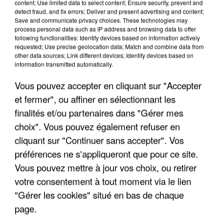
content; Use limited data to select content; Ensure security, prevent and
detect fraud, and fix errors; Deliver and present advertising and content;
Save and communicate privacy choices. These technologies may
process personal data such as IP address and browsing data to offer
L’UN DES FONDATEURS SUPPOSÉS DE LA DZ
following functionalities: Identify devices based on information actively
MAFIA INTERPELLÉ EN ALGÉRIE
requested; Use precise geolocation data; Match and combine data from
other data sources; Link different devices; Identify devices based on
information transmitted automatically.
Vous pouvez accepter en cliquant sur "Accepter
et fermer", ou affiner en sélectionnant les
finalités et/ou partenaires dans "Gérer mes
choix". Vous pouvez également refuser en
cliquant sur "Continuer sans accepter". Vos
préférences ne s'appliqueront que pour ce site.
Vous pouvez mettre à jour vos choix, ou retirer
votre consentement à tout moment via le lien
"Gérer les cookies" situé en bas de chaque
page.