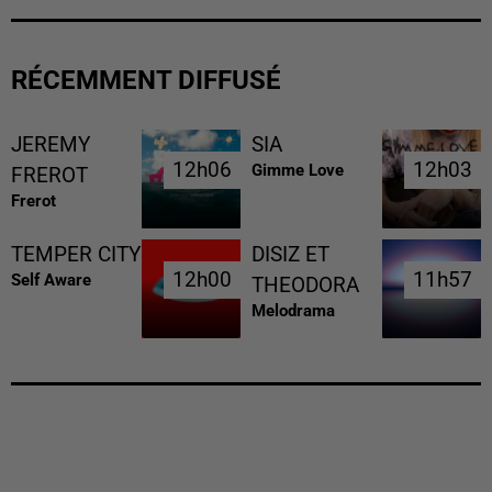
RÉCEMMENT DIFFUSÉ
JEREMY
SIA
12h06
12h06
12h03
12h03
Gimme Love
FREROT
Frerot
TEMPER CITY
DISIZ ET
12h00
12h00
11h57
11h57
Self Aware
THEODORA
Melodrama