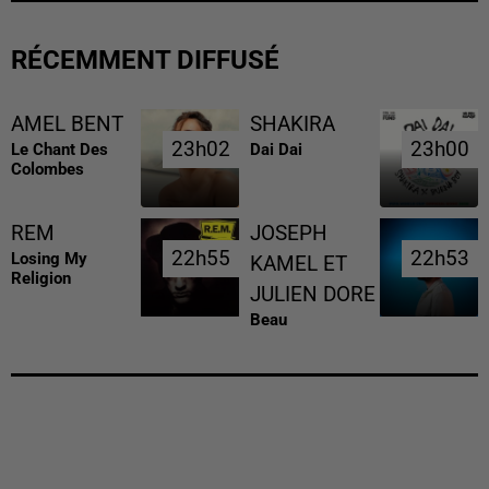
RÉCEMMENT DIFFUSÉ
AMEL BENT
SHAKIRA
23h02
23h02
23h00
23h00
Le Chant Des
Dai Dai
Colombes
REM
JOSEPH
22h55
22h55
22h53
22h53
Losing My
KAMEL ET
Religion
JULIEN DORE
Beau