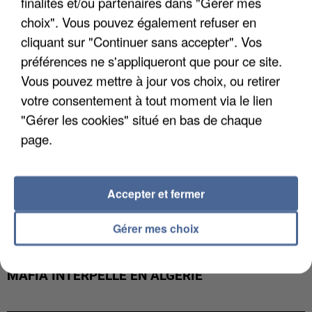
finalités et/ou partenaires dans "Gérer mes
DE FAUNE SAUVAGE SONT...
choix". Vous pouvez également refuser en
cliquant sur "Continuer sans accepter". Vos
préférences ne s'appliqueront que pour ce site.
Vous pouvez mettre à jour vos choix, ou retirer
votre consentement à tout moment via le lien
"Gérer les cookies" situé en bas de chaque
page.
Accepter et fermer
Gérer mes choix
L’UN DES FONDATEURS SUPPOSÉS DE LA DZ
MAFIA INTERPELLÉ EN ALGÉRIE