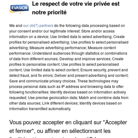
Le respect de votre vie privée est
notre priorité
INCENDIES : L’ÎLE-DE-FRANCE LANCE UN ÉLAN
DE SOLIDARITÉ AVEC LES...
We and
our (447) partners
do the following data processing based on
your consent and/or our legitimate interest: Store and/or access
information on a device; Use limited data to select advertising; Create
profiles for personalised advertising; Use profiles to select personalised
advertising; Measure advertising performance; Measure content
performance; Understand audiences through statistics or combinations
of data from different sources; Develop and improve services; Create
profiles to personalise content; Use profiles to select personalised
content; Use limited data to select content; Ensure security, prevent and
detect fraud, and fix errors; Deliver and present advertising and content;
Save and communicate privacy choices. These technologies may
process personal data such as IP address and browsing data to offer
following functionalities: Identify devices based on information actively
requested; Use precise geolocation data; Match and combine data from
other data sources; Link different devices; Identify devices based on
information transmitted automatically.
Vous pouvez accepter en cliquant sur "Accepter
et fermer", ou affiner en sélectionnant les
APRÈS TOUTES CES CANICULES, LES REFUGES