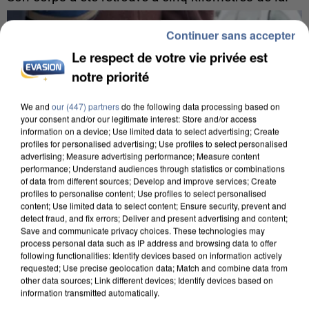
Continuer sans accepter
Le respect de votre vie privée est
notre priorité
We and
our (447) partners
do the following data processing based on
your consent and/or our legitimate interest: Store and/or access
information on a device; Use limited data to select advertising; Create
profiles for personalised advertising; Use profiles to select personalised
advertising; Measure advertising performance; Measure content
performance; Understand audiences through statistics or combinations
of data from different sources; Develop and improve services; Create
profiles to personalise content; Use profiles to select personalised
content; Use limited data to select content; Ensure security, prevent and
detect fraud, and fix errors; Deliver and present advertising and content;
Save and communicate privacy choices. These technologies may
process personal data such as IP address and browsing data to offer
5 août 2026
following functionalities: Identify devices based on information actively
L’un des fondateurs supposés de la DZ Mafia
requested; Use precise geolocation data; Match and combine data from
interpellé en Algérie
other data sources; Link different devices; Identify devices based on
information transmitted automatically.
Il est soupçonné d'y avoir mené ses opérations en