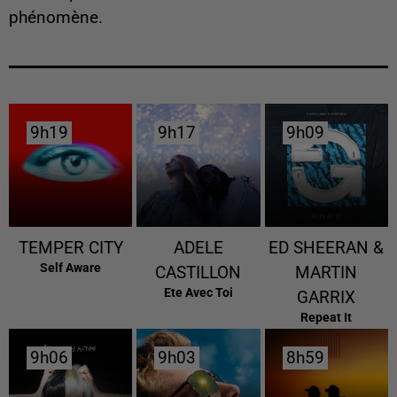
phénomène.
9h19
9h19
9h17
9h17
9h09
9h09
TEMPER CITY
ADELE
ED SHEERAN &
Self Aware
CASTILLON
MARTIN
Ete Avec Toi
GARRIX
Repeat It
9h06
9h06
9h03
9h03
8h59
8h59