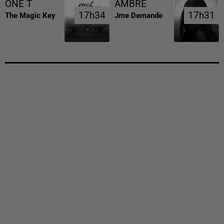
ONE T
AMBRE
17h34
17h34
17h31
17h31
The Magic Key
Jme Demande