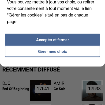
Vous pouvez mettre à jour vos choix, ou retirer
votre consentement à tout moment via le lien
"Gérer les cookies" situé en bas de chaque
page.
Accepter et fermer
UNE TOURISTE DE L’OISE EMPORTÉE PAR UNE
COULÉE DE BOUE EN HAUTE-SAVOIE
Gérer mes choix
RÉCEMMENT DIFFUSÉ
DJO
AMIR
17h41
17h41
17h38
17h38
End Of Beginning
Ce Soir