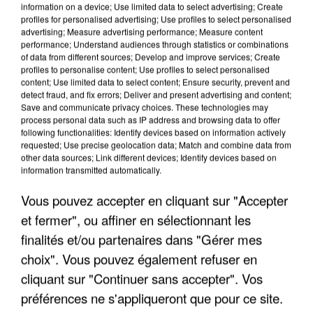
information on a device; Use limited data to select advertising; Create
profiles for personalised advertising; Use profiles to select personalised
advertising; Measure advertising performance; Measure content
performance; Understand audiences through statistics or combinations
of data from different sources; Develop and improve services; Create
profiles to personalise content; Use profiles to select personalised
content; Use limited data to select content; Ensure security, prevent and
detect fraud, and fix errors; Deliver and present advertising and content;
Save and communicate privacy choices. These technologies may
process personal data such as IP address and browsing data to offer
following functionalities: Identify devices based on information actively
requested; Use precise geolocation data; Match and combine data from
other data sources; Link different devices; Identify devices based on
UN SECOND CADRE DE LA DZ MAFIA
information transmitted automatically.
INTERPELLÉ EN ALGÉRIE
Vous pouvez accepter en cliquant sur "Accepter
et fermer", ou affiner en sélectionnant les
finalités et/ou partenaires dans "Gérer mes
choix". Vous pouvez également refuser en
cliquant sur "Continuer sans accepter". Vos
préférences ne s'appliqueront que pour ce site.