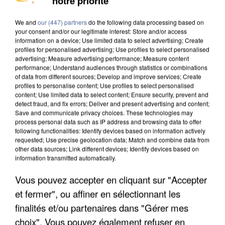
notre priorité
MAFIA INTERPELLÉ EN ALGÉRIE
We and
our (447) partners
do the following data processing based on
your consent and/or our legitimate interest: Store and/or access
information on a device; Use limited data to select advertising; Create
profiles for personalised advertising; Use profiles to select personalised
advertising; Measure advertising performance; Measure content
performance; Understand audiences through statistics or combinations
of data from different sources; Develop and improve services; Create
profiles to personalise content; Use profiles to select personalised
content; Use limited data to select content; Ensure security, prevent and
detect fraud, and fix errors; Deliver and present advertising and content;
Save and communicate privacy choices. These technologies may
process personal data such as IP address and browsing data to offer
following functionalities: Identify devices based on information actively
requested; Use precise geolocation data; Match and combine data from
other data sources; Link different devices; Identify devices based on
information transmitted automatically.
Vous pouvez accepter en cliquant sur "Accepter
UN SECOND CADRE DE LA DZ MAFIA
et fermer", ou affiner en sélectionnant les
INTERPELLÉ EN ALGÉRIE
finalités et/ou partenaires dans "Gérer mes
choix". Vous pouvez également refuser en