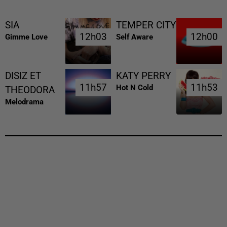
SIA
TEMPER CITY
12h03
12h03
12h00
12h00
Gimme Love
Self Aware
DISIZ ET
KATY PERRY
11h57
11h57
11h53
11h53
Hot N Cold
THEODORA
Melodrama