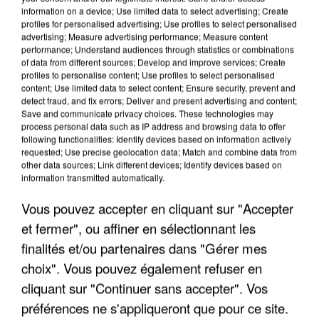
information on a device; Use limited data to select advertising; Create
profiles for personalised advertising; Use profiles to select personalised
advertising; Measure advertising performance; Measure content
performance; Understand audiences through statistics or combinations
of data from different sources; Develop and improve services; Create
Votre message
*
profiles to personalise content; Use profiles to select personalised
content; Use limited data to select content; Ensure security, prevent and
detect fraud, and fix errors; Deliver and present advertising and content;
Save and communicate privacy choices. These technologies may
process personal data such as IP address and browsing data to offer
following functionalities: Identify devices based on information actively
requested; Use precise geolocation data; Match and combine data from
other data sources; Link different devices; Identify devices based on
Taille maximum : 500 caractères
information transmitted automatically.
Votre CV
Vous pouvez accepter en cliquant sur "Accepter
et fermer", ou affiner en sélectionnant les
finalités et/ou partenaires dans "Gérer mes
L'upload de fichier est limité à 2Mo pour les images et PDF et 5Mo pour les
choix". Vous pouvez également refuser en
audios.
cliquant sur "Continuer sans accepter". Vos
Votre lettre de motivation
préférences ne s'appliqueront que pour ce site.