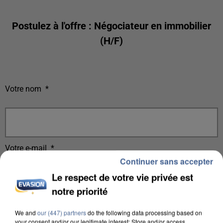
Postulez à l'offre : Négociateur en immobilier
(H/F)
Votre nom
*
Votre e-mail
*
Continuer sans accepter
Le respect de votre vie privée est
notre priorité
Votre n° de téléphone
*
We and
our (447) partners
do the following data processing based on
your consent and/or our legitimate interest: Store and/or access