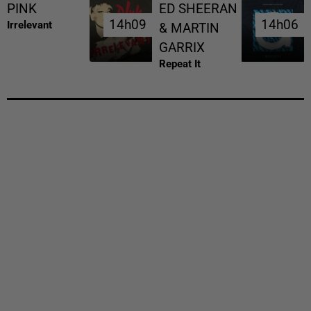
PINK
ED SHEERAN
14h09
14h09
14h06
14h06
Irrelevant
& MARTIN
GARRIX
Repeat It