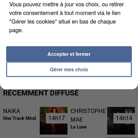
Vous pouvez mettre à jour vos choix, ou retirer
votre consentement à tout moment via le lien
L'upload de fichier est limité à 2Mo pour les images et PDF et 5Mo pour les
"Gérer les cookies" situé en bas de chaque
audios.
page.
Envoyer la candidature
Accepter et fermer
Gérer mes choix
RÉCEMMENT DIFFUSÉ
NAIKA
CHRISTOPHE
14h17
14h17
14h14
14h14
One Track Mind
MAE
La Lune