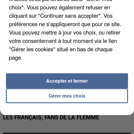
LES DONNÉES DE 300 000 CLIENTS DÉROBÉES À
choix". Vous pouvez également refuser en
INTERMARCHÉ APRÈS UNE...
cliquant sur "Continuer sans accepter". Vos
préférences ne s'appliqueront que pour ce site.
Vous pouvez mettre à jour vos choix, ou retirer
votre consentement à tout moment via le lien
"Gérer les cookies" situé en bas de chaque
page.
Accepter et fermer
Gérer mes choix
LES FRANÇAIS, FANS DE LA FLEMME