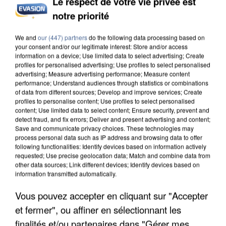
Le respect de votre vie privée est
notre priorité
UNE TOURISTE DE L’OISE EMPORTÉE PAR UNE
We and
our (447) partners
do the following data processing based on
COULÉE DE BOUE EN HAUTE-SAVOIE
your consent and/or our legitimate interest: Store and/or access
information on a device; Use limited data to select advertising; Create
profiles for personalised advertising; Use profiles to select personalised
advertising; Measure advertising performance; Measure content
performance; Understand audiences through statistics or combinations
of data from different sources; Develop and improve services; Create
profiles to personalise content; Use profiles to select personalised
content; Use limited data to select content; Ensure security, prevent and
detect fraud, and fix errors; Deliver and present advertising and content;
Save and communicate privacy choices. These technologies may
process personal data such as IP address and browsing data to offer
following functionalities: Identify devices based on information actively
requested; Use precise geolocation data; Match and combine data from
other data sources; Link different devices; Identify devices based on
information transmitted automatically.
Vous pouvez accepter en cliquant sur "Accepter
et fermer", ou affiner en sélectionnant les
finalités et/ou partenaires dans "Gérer mes