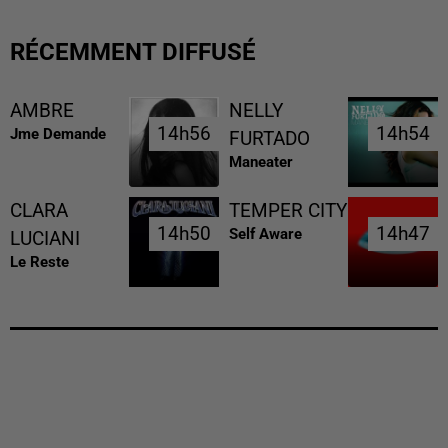
RÉCEMMENT DIFFUSÉ
AMBRE
NELLY
14h56
14h56
14h54
14h54
Jme Demande
FURTADO
Maneater
CLARA
TEMPER CITY
14h50
14h50
14h47
14h47
Self Aware
LUCIANI
Le Reste