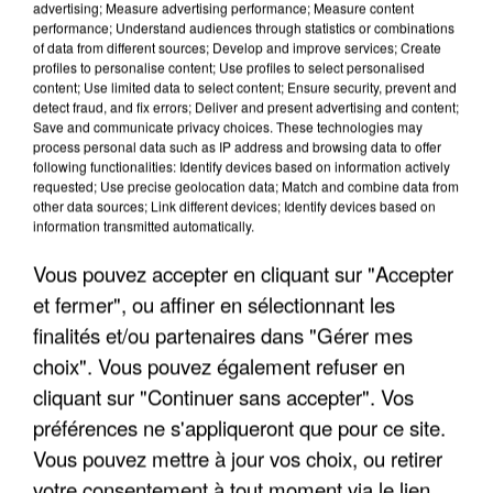
advertising; Measure advertising performance; Measure content
performance; Understand audiences through statistics or combinations
of data from different sources; Develop and improve services; Create
profiles to personalise content; Use profiles to select personalised
content; Use limited data to select content; Ensure security, prevent and
detect fraud, and fix errors; Deliver and present advertising and content;
Save and communicate privacy choices. These technologies may
process personal data such as IP address and browsing data to offer
following functionalities: Identify devices based on information actively
UN SECOND CADRE DE LA DZ MAFIA
requested; Use precise geolocation data; Match and combine data from
INTERPELLÉ EN ALGÉRIE
other data sources; Link different devices; Identify devices based on
information transmitted automatically.
Vous pouvez accepter en cliquant sur "Accepter
et fermer", ou affiner en sélectionnant les
finalités et/ou partenaires dans "Gérer mes
choix". Vous pouvez également refuser en
cliquant sur "Continuer sans accepter". Vos
préférences ne s'appliqueront que pour ce site.
Vous pouvez mettre à jour vos choix, ou retirer
votre consentement à tout moment via le lien