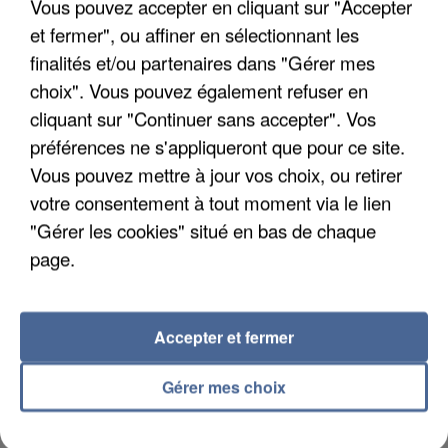
Vous pouvez accepter en cliquant sur "Accepter
Un cofondateur du réseau avait été interpellé
et fermer", ou affiner en sélectionnant les
quelques jours plus tôt.
finalités et/ou partenaires dans "Gérer mes
choix". Vous pouvez également refuser en
cliquant sur "Continuer sans accepter". Vos
préférences ne s'appliqueront que pour ce site.
Vous pouvez mettre à jour vos choix, ou retirer
votre consentement à tout moment via le lien
"Gérer les cookies" situé en bas de chaque
page.
Accepter et fermer
Gérer mes choix
6 août 2026
Gabriel Attal et Raphaël Glucksmann visés par des