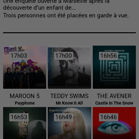
Une enquête ouverte à Marseille après la
découverte d’un enfant de...
Trois personnes ont été placées en garde à vue.
17h03
17h03
17h00
17h00
16h56
16h56
MAROON 5
TEDDY SWIMS
THE AVENER
Payphone
Mr Know It All
Castle In The Snow
16h53
16h53
16h49
16h49
16h46
16h46