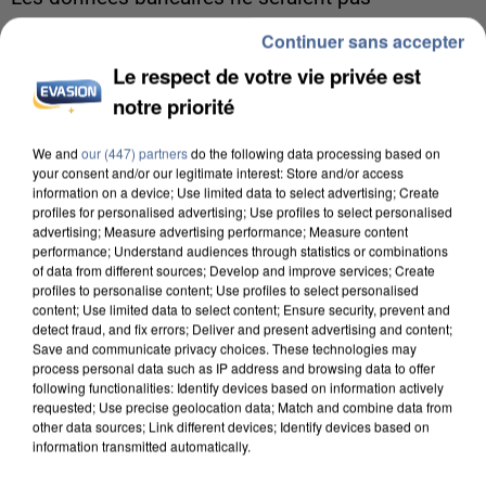
concernées.
Continuer sans accepter
Le respect de votre vie privée est
notre priorité
We and
our (447) partners
do the following data processing based on
your consent and/or our legitimate interest: Store and/or access
information on a device; Use limited data to select advertising; Create
profiles for personalised advertising; Use profiles to select personalised
advertising; Measure advertising performance; Measure content
performance; Understand audiences through statistics or combinations
of data from different sources; Develop and improve services; Create
profiles to personalise content; Use profiles to select personalised
content; Use limited data to select content; Ensure security, prevent and
detect fraud, and fix errors; Deliver and present advertising and content;
Save and communicate privacy choices. These technologies may
process personal data such as IP address and browsing data to offer
following functionalities: Identify devices based on information actively
requested; Use precise geolocation data; Match and combine data from
7 août 2026
other data sources; Link different devices; Identify devices based on
information transmitted automatically.
Un second cadre de la DZ Mafia interpellé en
Algérie