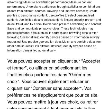
advertising; Measure advertising performance; Measure content
performance; Understand audiences through statistics or combinations
of data from different sources; Develop and improve services; Create
profiles to personalise content; Use profiles to select personalised
content; Use limited data to select content; Ensure security, prevent and
detect fraud, and fix errors; Deliver and present advertising and content;
Save and communicate privacy choices. These technologies may
process personal data such as IP address and browsing data to offer
APRÈS TOUTES CES CANICULES, LES REFUGES
following functionalities: Identify devices based on information actively
DE FAUNE SAUVAGE SONT...
requested; Use precise geolocation data; Match and combine data from
other data sources; Link different devices; Identify devices based on
information transmitted automatically.
Vous pouvez accepter en cliquant sur "Accepter
et fermer", ou affiner en sélectionnant les
finalités et/ou partenaires dans "Gérer mes
choix". Vous pouvez également refuser en
cliquant sur "Continuer sans accepter". Vos
préférences ne s'appliqueront que pour ce site.
Vous pouvez mettre à jour vos choix, ou retirer
votre consentement à tout moment via le lien