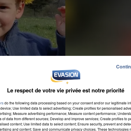
Contin
Le respect de votre vie privée est notre priorité
ers
do the following data processing based on your consent and/or our legitimate int
device; Use limited data to select advertising; Create profiles for personalised adver
vertising; Measure advertising performance; Measure content performance; Unders
ns of data from different sources; Develop and improve services; Create profiles to 
alised content; Use limited data to select content; Ensure security, prevent and detect
u en 2023, ainsi que deux de leurs enfants, ont été
ertising and content; Save and communicate privacy choices. These technologies