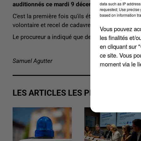
data such as IP address 
auditionnés ce mardi 9 décembre 2025 par les j
requested; Use precise g
based on information tra
C'est la première fois qu'ils étaient entendus d
volontaire et recel de cadavre, dont ils étaient re
Vous pouvez acce
les finalités et
Le procureur a indiqué que des investigations
en cliquant sur 
ce site. Vous po
Samuel Agutter
moment via le li
LES ARTICLES LES PLUS VUS