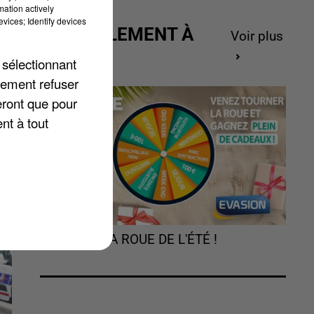
mation actively
vices; Identify devices
ACTUELLEMENT À
Voir plus
GAGNER
 sélectionnant
lement refuser
eront que pour
nt à tout
TOURNEZ LA ROUE DE L'ÉTÉ !