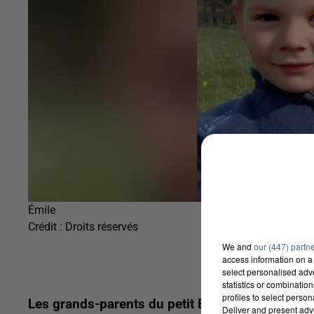
Émile
Crédit :
Droits réservés
We and
our (447) partn
access information on a 
select personalised ad
statistics or combinatio
profiles to select person
Les grands-parents du petit Émile Soleil, dispar
Deliver and present adv