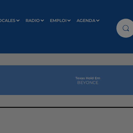
OCALES
RADIO
EMPLOI
AGENDA
Texas Hold Em
BEYONCE