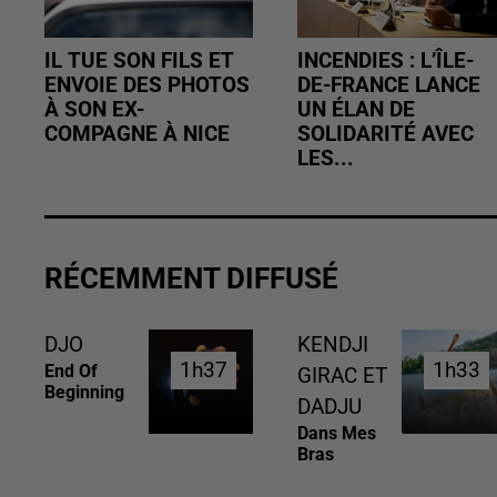
IL TUE SON FILS ET
INCENDIES : L’ÎLE-
ENVOIE DES PHOTOS
DE-FRANCE LANCE
À SON EX-
UN ÉLAN DE
COMPAGNE À NICE
SOLIDARITÉ AVEC
LES...
RÉCEMMENT DIFFUSÉ
DJO
KENDJI
1h37
1h37
1h33
1h33
End Of
GIRAC ET
Beginning
DADJU
Dans Mes
Bras