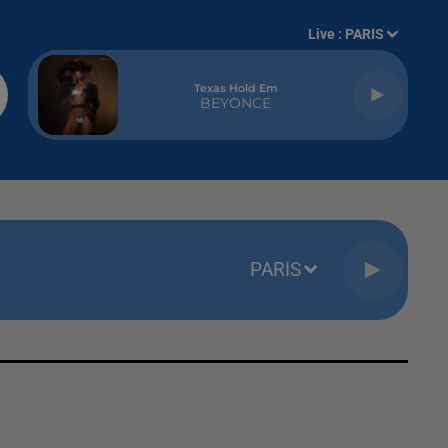
Live :
PARIS
Texas Hold Em
BEYONCE
PARIS