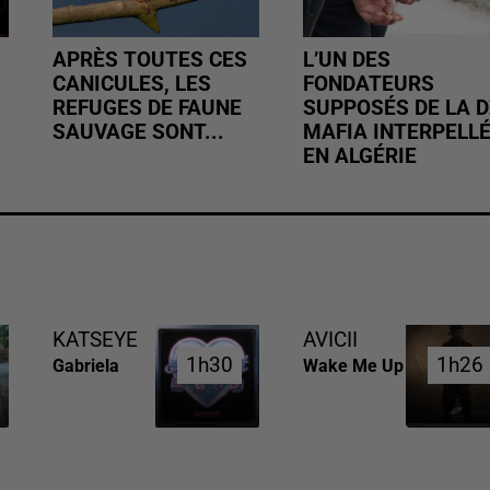
APRÈS TOUTES CES
L’UN DES
CANICULES, LES
FONDATEURS
REFUGES DE FAUNE
SUPPOSÉS DE LA D
SAUVAGE SONT...
MAFIA INTERPELL
EN ALGÉRIE
KATSEYE
AVICII
1h30
1h30
1h26
1h26
Gabriela
Wake Me Up