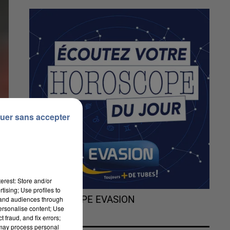
uer sans accepter
erest: Store and/or
tising; Use profiles to
L'HOROSCOPE EVASION
tand audiences through
personalise content; Use
 fraud, and fix errors;
 may process personal