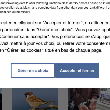
and browsing data to offer following functionalities: Identify devices based on infor
uges d’instruction à Aix-en-Provence.
eolocation data; Match and combine data from other data sources; Link different de
nsmitted automatically.
epuis leur garde à vue en mars 2025 pour homicide
ssortis libres.
pter en cliquant sur "Accepter et fermer", ou affiner en
/ou partenaires dans "Gérer mes choix". Vous pouvez éga
 supplémentaires seront menées prochainement.
"Continuer sans accepter". Vos préférences ne s'appliqu
uvez mettre à jour vos choix, ou retirer votre consenteme
en "Gérer les cookies" situé en bas de chaque page.
Gérer mes choix
Accepter et fermer