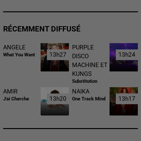
RÉCEMMENT DIFFUSÉ
ANGELE
PURPLE
13h27
13h27
13h24
13h24
What You Want
DISCO
MACHINE ET
KUNGS
Substitution
AMIR
NAIKA
13h20
13h20
13h17
13h17
J'ai Cherche
One Track Mind