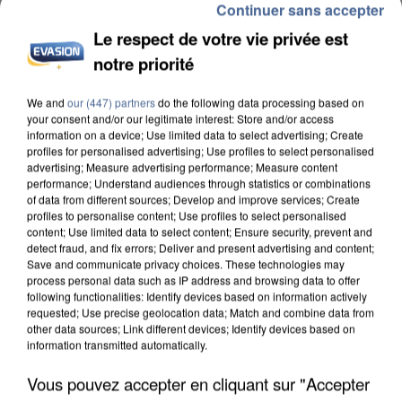
Continuer sans accepter
Le respect de votre vie privée est
notre priorité
UNE TOURISTE DE L’OISE EMPORTÉE PAR UNE
COULÉE DE BOUE EN HAUTE-SAVOIE
We and
our (447) partners
do the following data processing based on
your consent and/or our legitimate interest: Store and/or access
information on a device; Use limited data to select advertising; Create
profiles for personalised advertising; Use profiles to select personalised
advertising; Measure advertising performance; Measure content
performance; Understand audiences through statistics or combinations
of data from different sources; Develop and improve services; Create
profiles to personalise content; Use profiles to select personalised
content; Use limited data to select content; Ensure security, prevent and
detect fraud, and fix errors; Deliver and present advertising and content;
Save and communicate privacy choices. These technologies may
process personal data such as IP address and browsing data to offer
following functionalities: Identify devices based on information actively
requested; Use precise geolocation data; Match and combine data from
other data sources; Link different devices; Identify devices based on
information transmitted automatically.
Vous pouvez accepter en cliquant sur "Accepter