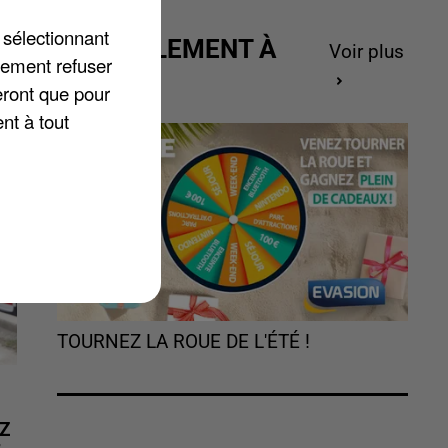
 sélectionnant
ACTUELLEMENT À
e
Voir plus
lement refuser
GAGNER
eront que pour
nt à tout
TOURNEZ LA ROUE DE L'ÉTÉ !
Z