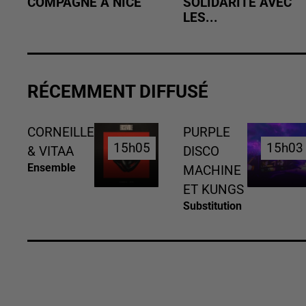
COMPAGNE À NICE
SOLIDARITÉ AVEC
LES...
RÉCEMMENT DIFFUSÉ
CORNEILLE
PURPLE
15h05
15h05
15h03
15h03
& VITAA
DISCO
Ensemble
MACHINE
ET KUNGS
Substitution