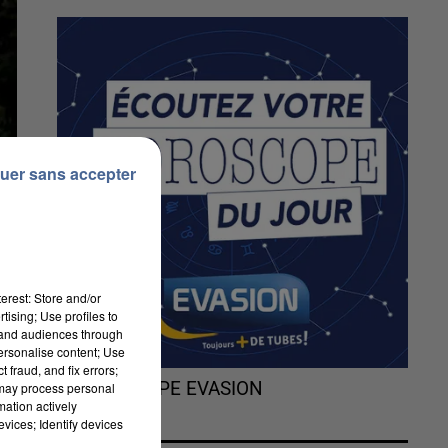
uer sans accepter
erest: Store and/or
tising; Use profiles to
tand audiences through
personalise content; Use
 fraud, and fix errors;
L'HOROSCOPE EVASION
 may process personal
mation actively
vices; Identify devices