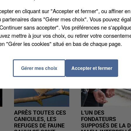
u le 11 septembre. Il n'y avait pas de traces
pter en cliquant sur "Accepter et fermer", ou affiner en
 analyses toxicologiques complémentaires doivent êtr
/ou partenaires dans "Gérer mes choix". Vous pouvez éga
"Continuer sans accepter". Vos préférences ne s'appliqu
uvez mettre à jour vos choix, ou retirer votre consenteme
en "Gérer les cookies" situé en bas de chaque page.
Gérer mes choix
Accepter et fermer
APRÈS TOUTES CES
L’UN DES
CANICULES, LES
FONDATEURS
REFUGES DE FAUNE
SUPPOSÉS DE LA D