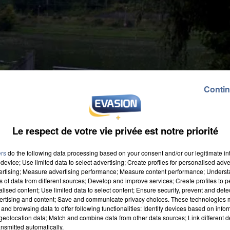
Contin
Le respect de votre vie privée est notre priorité
ers
do the following data processing based on your consent and/or our legitimate int
device; Use limited data to select advertising; Create profiles for personalised adver
vertising; Measure advertising performance; Measure content performance; Unders
ns of data from different sources; Develop and improve services; Create profiles to 
alised content; Use limited data to select content; Ensure security, prevent and detect
ertising and content; Save and communicate privacy choices. These technologies
and browsing data to offer following functionalities: Identify devices based on infor
eur l'a hier soir confirmé. Le corps repêché la
eolocation data; Match and combine data from other data sources; Link different de
ètres de Saint Fargeau Ponthierry est bien celui de
nsmitted automatically.