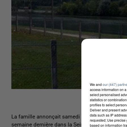
We and
our (447) partn
access information on a 
select personalised ad
statistics or combinatio
profiles to select person
Deliver and present adv
data such as IP address 
La famille annonçait samedi son décès, le procur
requested; Use precise g
semaine dernière dans la Seine à quelques kilom
based on information tra