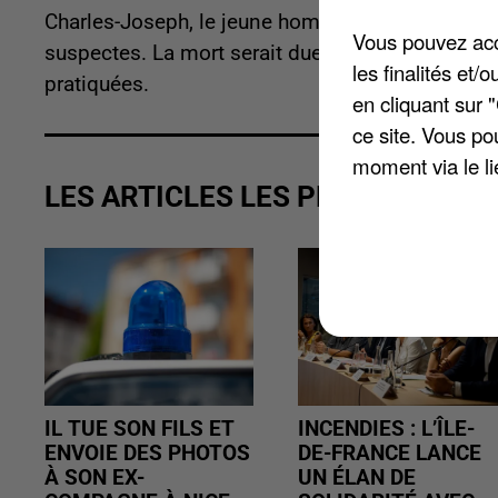
Charles-Joseph, le jeune homme de 19 ans, dispar
Vous pouvez acce
suspectes. La mort serait due à la noyade. Des
les finalités et
pratiquées.
en cliquant sur 
ce site. Vous po
moment via le li
LES ARTICLES LES PLUS VUS
IL TUE SON FILS ET
INCENDIES : L’ÎLE-
ENVOIE DES PHOTOS
DE-FRANCE LANCE
À SON EX-
UN ÉLAN DE