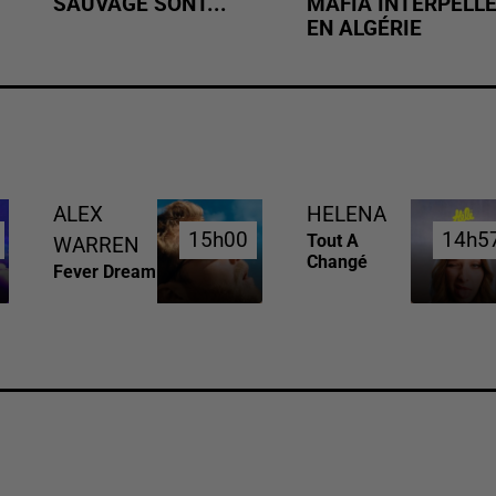
SAUVAGE SONT...
MAFIA INTERPELL
EN ALGÉRIE
ALEX
HELENA
15h00
15h00
14h5
14h5
Tout A
WARREN
Changé
Fever Dream