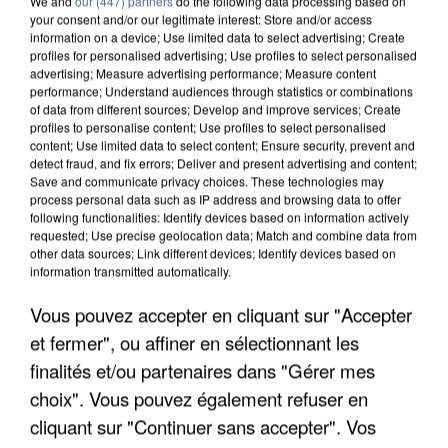
We and
our (447) partners
do the following data processing based on
your consent and/or our legitimate interest: Store and/or access
information on a device; Use limited data to select advertising; Create
profiles for personalised advertising; Use profiles to select personalised
advertising; Measure advertising performance; Measure content
performance; Understand audiences through statistics or combinations
of data from different sources; Develop and improve services; Create
profiles to personalise content; Use profiles to select personalised
content; Use limited data to select content; Ensure security, prevent and
detect fraud, and fix errors; Deliver and present advertising and content;
Save and communicate privacy choices. These technologies may
process personal data such as IP address and browsing data to offer
following functionalities: Identify devices based on information actively
requested; Use precise geolocation data; Match and combine data from
other data sources; Link different devices; Identify devices based on
information transmitted automatically.
APRÈS TOUTES CES CANICULES, LES REFUGES
DE FAUNE SAUVAGE SONT...
Vous pouvez accepter en cliquant sur "Accepter
et fermer", ou affiner en sélectionnant les
finalités et/ou partenaires dans "Gérer mes
choix". Vous pouvez également refuser en
cliquant sur "Continuer sans accepter". Vos