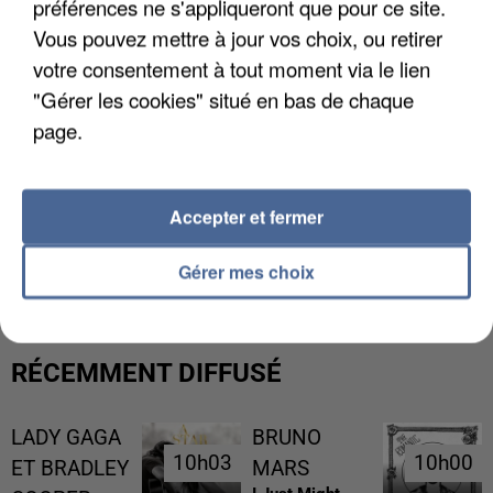
préférences ne s'appliqueront que pour ce site.
Vous pouvez mettre à jour vos choix, ou retirer
votre consentement à tout moment via le lien
"Gérer les cookies" situé en bas de chaque
page.
Accepter et fermer
L’UN DES FONDATEURS SUPPOSÉS DE LA DZ
MAFIA INTERPELLÉ EN ALGÉRIE
Gérer mes choix
RÉCEMMENT DIFFUSÉ
LADY GAGA
BRUNO
10h03
10h03
10h00
10h00
ET BRADLEY
MARS