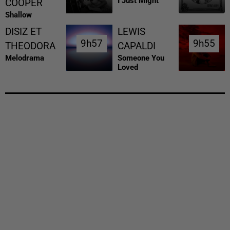
I Just Might
COOPER
Shallow
DISIZ ET
LEWIS
9h57
9h57
9h55
9h55
THEODORA
CAPALDI
Melodrama
Someone You
Loved