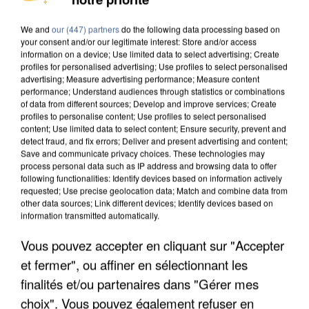
DE SOLIDARITÉ AVEC LES...
We and
our (447) partners
do the following data processing based on
your consent and/or our legitimate interest: Store and/or access
information on a device; Use limited data to select advertising; Create
profiles for personalised advertising; Use profiles to select personalised
advertising; Measure advertising performance; Measure content
performance; Understand audiences through statistics or combinations
of data from different sources; Develop and improve services; Create
profiles to personalise content; Use profiles to select personalised
content; Use limited data to select content; Ensure security, prevent and
detect fraud, and fix errors; Deliver and present advertising and content;
Save and communicate privacy choices. These technologies may
process personal data such as IP address and browsing data to offer
following functionalities: Identify devices based on information actively
requested; Use precise geolocation data; Match and combine data from
other data sources; Link different devices; Identify devices based on
information transmitted automatically.
Vous pouvez accepter en cliquant sur "Accepter
APRÈS TOUTES CES CANICULES, LES REFUGES
et fermer", ou affiner en sélectionnant les
DE FAUNE SAUVAGE SONT...
finalités et/ou partenaires dans "Gérer mes
choix". Vous pouvez également refuser en