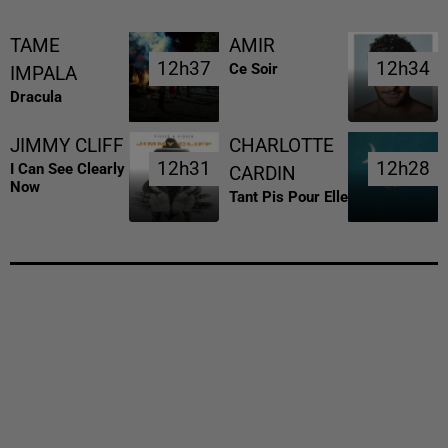
TAME
AMIR
12h37
12h37
12h34
12h34
Ce Soir
IMPALA
Dracula
JIMMY CLIFF
CHARLOTTE
12h31
12h31
12h28
12h28
I Can See Clearly
CARDIN
Now
Tant Pis Pour Elle