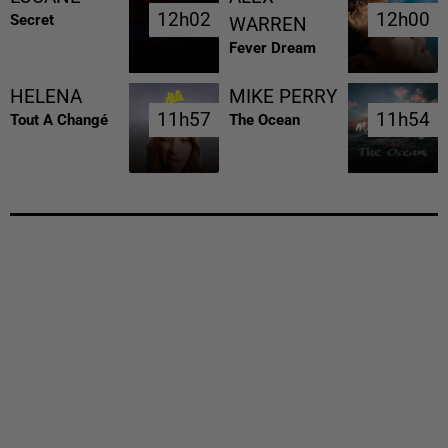
12h02
12h02
12h00
12h00
Secret
WARREN
Fever Dream
HELENA
MIKE PERRY
11h57
11h57
11h54
11h54
Tout A Changé
The Ocean