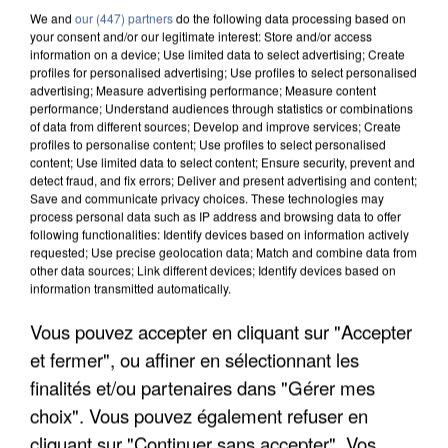
We and
our (447) partners
do the following data processing based on
your consent and/or our legitimate interest: Store and/or access
information on a device; Use limited data to select advertising; Create
profiles for personalised advertising; Use profiles to select personalised
advertising; Measure advertising performance; Measure content
performance; Understand audiences through statistics or combinations
of data from different sources; Develop and improve services; Create
profiles to personalise content; Use profiles to select personalised
content; Use limited data to select content; Ensure security, prevent and
detect fraud, and fix errors; Deliver and present advertising and content;
Save and communicate privacy choices. These technologies may
process personal data such as IP address and browsing data to offer
following functionalities: Identify devices based on information actively
requested; Use precise geolocation data; Match and combine data from
other data sources; Link different devices; Identify devices based on
information transmitted automatically.
LES DONNÉES DE 300 000 CLIENTS DÉROBÉES À
Vous pouvez accepter en cliquant sur "Accepter
INTERMARCHÉ APRÈS UNE...
et fermer", ou affiner en sélectionnant les
finalités et/ou partenaires dans "Gérer mes
choix". Vous pouvez également refuser en
cliquant sur "Continuer sans accepter". Vos