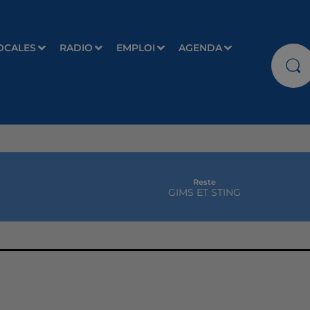
OCALES
RADIO
EMPLOI
AGENDA
Reste
GIMS ET STING