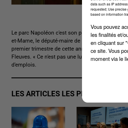
data such as IP address 
requested; Use precise g
based on information tra
Vous pouvez acce
Le parc Napoléon c'est son projet, son cheval de
les finalités et
et-Marne, le député-maire de Montereau-Fault-Yon
en cliquant sur 
premier trimestre de cette année le siège de 
ce site. Vous po
Fleuves. « Ce n'est pas une lubie » précise-t-il, m
moment via le li
d'emplois.
LES ARTICLES LES PLUS VUS