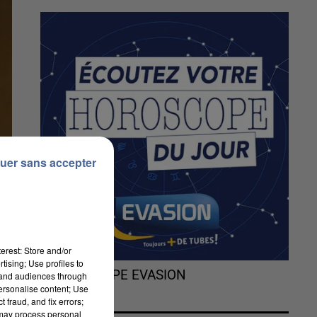
uer sans accepter
erest: Store and/or
tising; Use profiles to
L'HOROSCOPE EVASION
tand audiences through
personalise content; Use
 fraud, and fix errors;
 may process personal