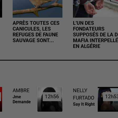
APRÈS TOUTES CES
L’UN DES
CANICULES, LES
FONDATEURS
REFUGES DE FAUNE
SUPPOSÉS DE LA D
SAUVAGE SONT...
MAFIA INTERPELL
EN ALGÉRIE
AMBRE
NELLY
12h56
12h56
12h5
12h5
Jme
FURTADO
Demande
Say It Right