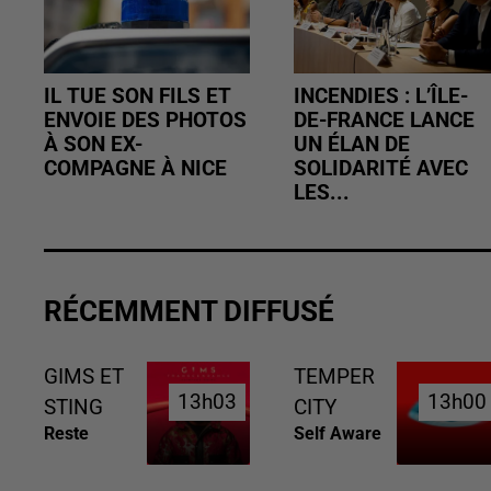
IL TUE SON FILS ET
INCENDIES : L’ÎLE-
ENVOIE DES PHOTOS
DE-FRANCE LANCE
À SON EX-
UN ÉLAN DE
COMPAGNE À NICE
SOLIDARITÉ AVEC
LES...
RÉCEMMENT DIFFUSÉ
GIMS ET
TEMPER
13h03
13h03
13h00
13h00
STING
CITY
Reste
Self Aware