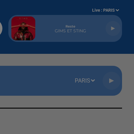
Live :
PARIS
Reste
GIMS ET STING
PARIS