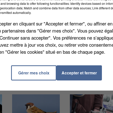
and browsing data to offer following functionalities: Identify devices based on infor
eolocation data; Match and combine data from other data sources; Link different de
nsmitted automatically.
pter en cliquant sur "Accepter et fermer", ou affiner en
 bataille. Dans une interview à La République de Sein
/ou partenaires dans "Gérer mes choix". Vous pouvez éga
ne, Yves Jégo, annonce qu'il quittera d'ici la fin du
"Continuer sans accepter". Vos préférences ne s'appliqu
président de la Communauté de Communes des Deux
uvez mettre à jour vos choix, ou retirer votre consenteme
ais un projet qui pourrait générer plusieurs milliers
en "Gérer les cookies" situé en bas de chaque page.
Gérer mes choix
Accepter et fermer