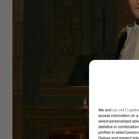
We and
our (447) partn
access information on a 
select personalised ad
statistics or combinatio
profiles to select person
Deliver and present adv