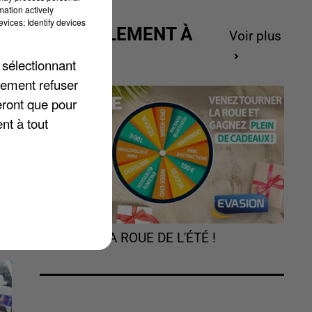
mation actively
vices; Identify devices
ACTUELLEMENT À
Voir plus
GAGNER
 sélectionnant
e-
lement refuser
eront que pour
nt à tout
TOURNEZ LA ROUE DE L'ÉTÉ !