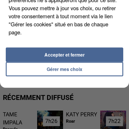
Vous pouvez mettre à jour vos choix, ou retirer
votre consentement à tout moment via le lien
"Gérer les cookies" situé en bas de chaque
page.
Accepter et fermer
UN SECOND CADRE DE LA DZ MAFIA
INTERPELLÉ EN ALGÉRIE
Gérer mes choix
RÉCEMMENT DIFFUSÉ
TAME
KATY PERRY
7h26
7h26
7h22
7h22
Roar
IMPALA