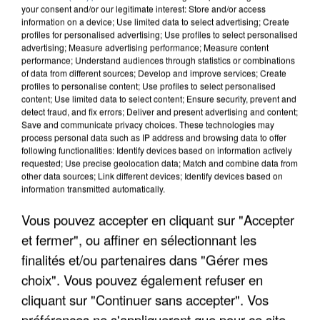
your consent and/or our legitimate interest: Store and/or access
information on a device; Use limited data to select advertising; Create
profiles for personalised advertising; Use profiles to select personalised
advertising; Measure advertising performance; Measure content
performance; Understand audiences through statistics or combinations
of data from different sources; Develop and improve services; Create
profiles to personalise content; Use profiles to select personalised
content; Use limited data to select content; Ensure security, prevent and
detect fraud, and fix errors; Deliver and present advertising and content;
Save and communicate privacy choices. These technologies may
process personal data such as IP address and browsing data to offer
following functionalities: Identify devices based on information actively
requested; Use precise geolocation data; Match and combine data from
other data sources; Link different devices; Identify devices based on
information transmitted automatically.
L’UN DES FONDATEURS SUPPOSÉS DE LA DZ
MAFIA INTERPELLÉ EN ALGÉRIE
Vous pouvez accepter en cliquant sur "Accepter
et fermer", ou affiner en sélectionnant les
finalités et/ou partenaires dans "Gérer mes
choix". Vous pouvez également refuser en
cliquant sur "Continuer sans accepter". Vos
préférences ne s'appliqueront que pour ce site.