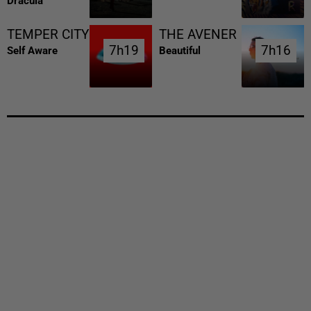
Dracula
TEMPER CITY
THE AVENER
7h19
7h19
7h16
7h16
Self Aware
Beautiful