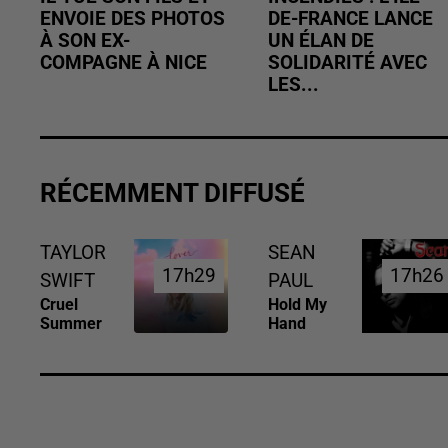
ENVOIE DES PHOTOS
DE-FRANCE LANCE
À SON EX-
UN ÉLAN DE
COMPAGNE À NICE
SOLIDARITÉ AVEC
LES...
RÉCEMMENT DIFFUSÉ
TAYLOR
SEAN
17h29
17h29
17h26
17h26
SWIFT
PAUL
Cruel
Hold My
Summer
Hand