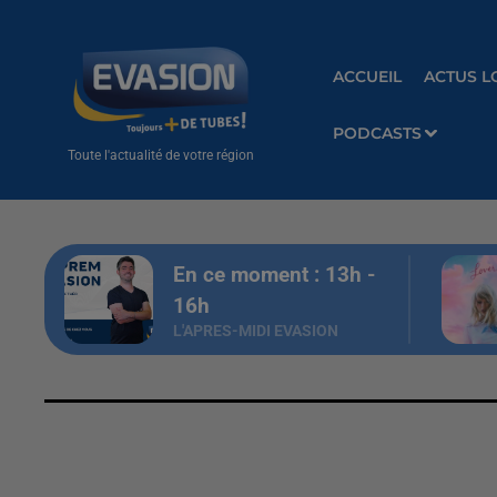
ACCUEIL
ACTUS L
PODCASTS
Toute l'actualité de votre région
En ce moment :
13
h -
16
h
L'APRES-MIDI EVASION