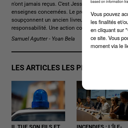
based on information tra
n'ont jamais reçus. C'est Jessica, commerçante à 
enseignes concernées. Le préjudice total est e
Vous pouvez acce
soupçonnent un ancien livreur, licencié pour vol,
les finalités et
responsabilité. Une action collective a été engag
en cliquant sur 
ce site. Vous po
Samuel Agutter - Yoan Bela
moment via le li
LES ARTICLES LES PLUS VUS
IL TUE SON FILS ET
INCENDIES : L’ÎLE-