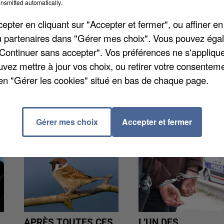
nsmitted automatically.
Villejust, qui a lancé l'alerte en fédérant au moins si
stimé entre 3.000 et 4.000 euros. Les commerçants
pter en cliquant sur "Accepter et fermer", ou affiner en
 tandis que Mondial Relay leur attribue la
/ou partenaires dans "Gérer mes choix". Vous pouvez éga
ée contre l'entreprise.
"Continuer sans accepter". Vos préférences ne s'appliqu
uvez mettre à jour vos choix, ou retirer votre consenteme
en "Gérer les cookies" situé en bas de chaque page.
Gérer mes choix
Accepter et fermer
APRÈS TOUTES CES
L’UN DES