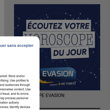
uer sans accepter
erest: Store and/or
tising; Use profiles to
tand audiences through
personalise content; Use
 fraud, and fix errors;
L'HOROSCOPE EVASION
 may process personal
mation actively
vices; Identify devices