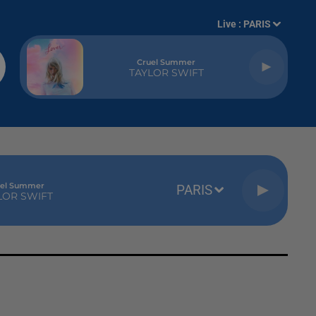
Live :
PARIS
Cruel Summer
TAYLOR SWIFT
uel Summer
PARIS
LOR SWIFT