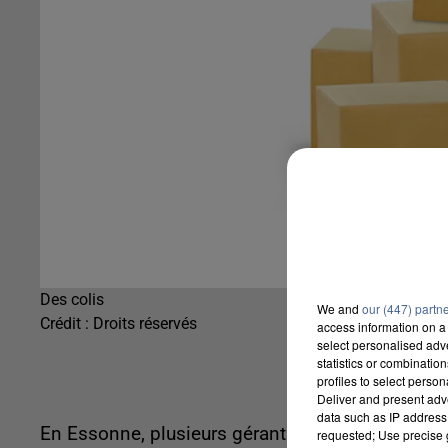
Des colis
We and
our (447) partn
Crédit :
Droits réservés
access information on a 
select personalised ad
statistics or combinatio
profiles to select person
Deliver and present adv
data such as IP address 
En Essonne, plusieurs gérants points relais accu
requested; Use precise g