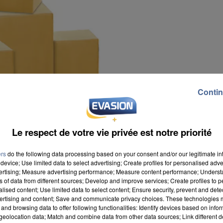
Contin
Le respect de votre vie privée est notre priorité
ers
do the following data processing based on your consent and/or our legitimate int
device; Use limited data to select advertising; Create profiles for personalised adver
vertising; Measure advertising performance; Measure content performance; Unders
ns of data from different sources; Develop and improve services; Create profiles to 
alised content; Use limited data to select content; Ensure security, prevent and detect
ertising and content; Save and communicate privacy choices. These technologies
and browsing data to offer following functionalities: Identify devices based on infor
sent Mondial Relay de leur facturer des colis qu'ils
eolocation data; Match and combine data from other data sources; Link different de