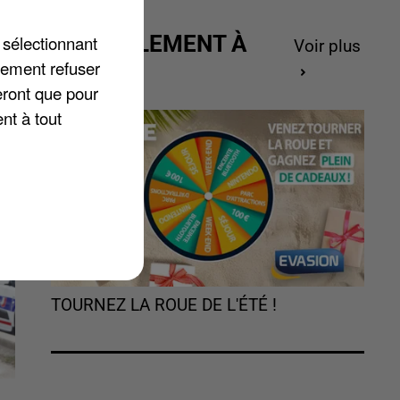
x
ACTUELLEMENT À
 sélectionnant
Voir plus
GAGNER
lement refuser
eront que pour
nt à tout
TOURNEZ LA ROUE DE L'ÉTÉ !