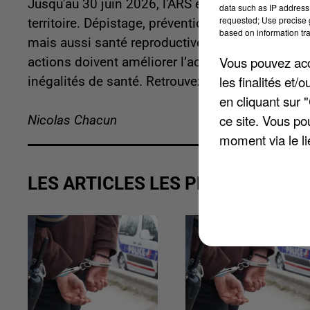
Jusqu'au 30 juin 2026, l'ARS et la Région déploi
data such as IP address 
requested; Use precise g
territoire. Dépistage, prévention du VIH, des in
based on information tra
mais aussi santé reproductive : c'est au progr
Vous pouvez acce
actions doivent améliorer l’accès à l’information,
les finalités et
inégalités de santé. Retrouvez la cartographie d
en cliquant sur 
ce site. Vous po
Nicolas Chacun
moment via le li
LES ARTICLES LES PLUS VUS