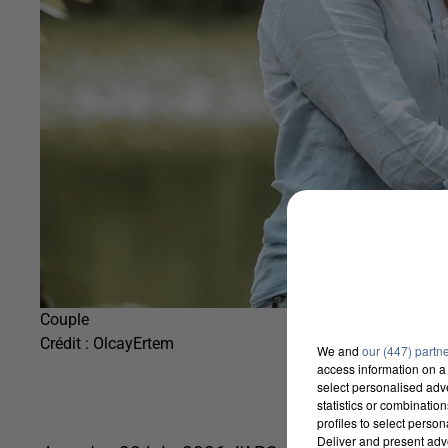
Couple
Crédit :
OlcayErtem
We and
our (447) partn
access information on a 
select personalised ad
statistics or combinatio
profiles to select person
Deliver and present adv