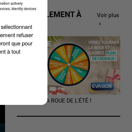
le
mation actively
vices; Identify devices
ACTUELLEMENT À
Voir plus
GAGNER
 sélectionnant
lement refuser
eront que pour
nt à tout
TOURNEZ LA ROUE DE L'ÉTÉ !