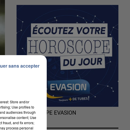
uer sans accepter
erest: Store and/or
tising; Use profiles to
tand audiences through
L'HOROSCOPE EVASION
personalise content; Use
 fraud, and fix errors;
 may process personal