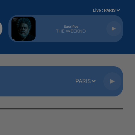
Live :
PARIS
Sacrifice
THE WEEKND
PARIS