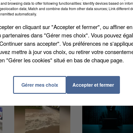
ent une vaste campagne de prévention à travers tout 
and browsing data to offer following functionalities: Identify devices based on infor
eolocation data; Match and combine data from other data sources; Link different de
fections sexuellement transmissibles et des hépatites,
nsmitted automatically.
amme des nombreuses initiatives proposées. Les
pter en cliquant sur "Accepter et fermer", ou affiner en
 aux droits et aux soins, tout en réduisant les
/ou partenaires dans "Gérer mes choix". Vous pouvez éga
es actions sur
www.iledefrance.ars.sante.fr
.
"Continuer sans accepter". Vos préférences ne s'appliqu
uvez mettre à jour vos choix, ou retirer votre consenteme
en "Gérer les cookies" situé en bas de chaque page.
Gérer mes choix
Accepter et fermer