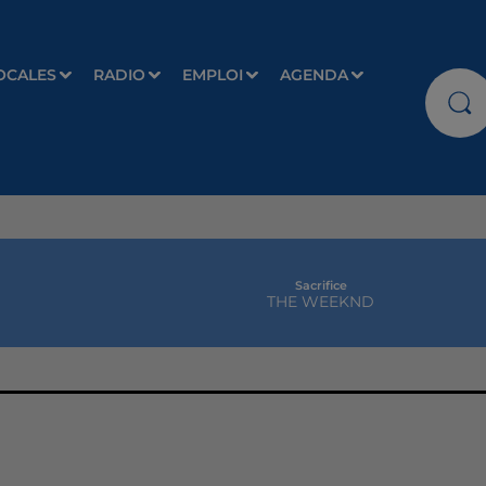
OCALES
RADIO
EMPLOI
AGENDA
Sacrifice
THE WEEKND