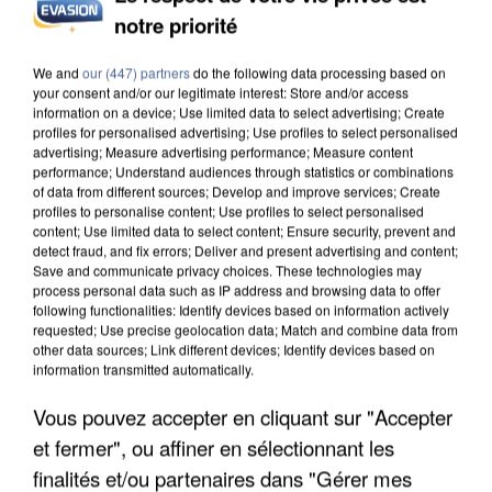
notre priorité
L’UN DES FONDATEURS SUPPOSÉS DE LA DZ
MAFIA INTERPELLÉ EN ALGÉRIE
We and
our (447) partners
do the following data processing based on
your consent and/or our legitimate interest: Store and/or access
information on a device; Use limited data to select advertising; Create
profiles for personalised advertising; Use profiles to select personalised
advertising; Measure advertising performance; Measure content
performance; Understand audiences through statistics or combinations
of data from different sources; Develop and improve services; Create
profiles to personalise content; Use profiles to select personalised
content; Use limited data to select content; Ensure security, prevent and
detect fraud, and fix errors; Deliver and present advertising and content;
Save and communicate privacy choices. These technologies may
process personal data such as IP address and browsing data to offer
following functionalities: Identify devices based on information actively
requested; Use precise geolocation data; Match and combine data from
other data sources; Link different devices; Identify devices based on
information transmitted automatically.
Vous pouvez accepter en cliquant sur "Accepter
et fermer", ou affiner en sélectionnant les
UN SECOND CADRE DE LA DZ MAFIA
finalités et/ou partenaires dans "Gérer mes
INTERPELLÉ EN ALGÉRIE