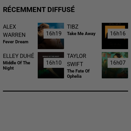
RÉCEMMENT DIFFUSÉ
ALEX
TIBZ
16h19
16h19
16h16
16h16
Take Me Away
WARREN
Fever Dream
ELLEY DUHÉ
TAYLOR
16h10
16h10
16h07
16h07
Middle Of The
SWIFT
Night
The Fate Of
Ophelia