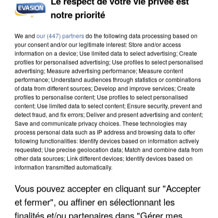
Le respect de votre vie privée est
notre priorité
INCENDIES : L’ÎLE-DE-FRANCE LANCE UN ÉLAN
DE SOLIDARITÉ AVEC LES...
We and
our (447) partners
do the following data processing based on
your consent and/or our legitimate interest: Store and/or access
information on a device; Use limited data to select advertising; Create
profiles for personalised advertising; Use profiles to select personalised
advertising; Measure advertising performance; Measure content
performance; Understand audiences through statistics or combinations
of data from different sources; Develop and improve services; Create
profiles to personalise content; Use profiles to select personalised
content; Use limited data to select content; Ensure security, prevent and
detect fraud, and fix errors; Deliver and present advertising and content;
Save and communicate privacy choices. These technologies may
process personal data such as IP address and browsing data to offer
following functionalities: Identify devices based on information actively
requested; Use precise geolocation data; Match and combine data from
other data sources; Link different devices; Identify devices based on
information transmitted automatically.
Vous pouvez accepter en cliquant sur "Accepter
et fermer", ou affiner en sélectionnant les
APRÈS TOUTES CES CANICULES, LES REFUGES
finalités et/ou partenaires dans "Gérer mes