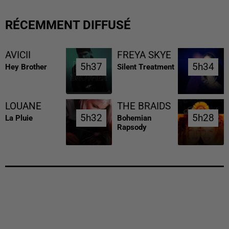
RÉCEMMENT DIFFUSÉ
AVICII
FREYA SKYE
5h37
5h37
5h34
5h34
Hey Brother
Silent Treatment
LOUANE
THE BRAIDS
5h32
5h32
5h28
5h28
La Pluie
Bohemian
Rapsody