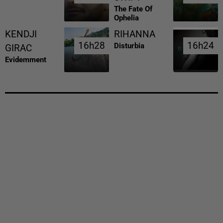
The Fate Of
Ophelia
KENDJI
RIHANNA
16h28
16h28
16h24
16h24
Disturbia
GIRAC
Evidemment