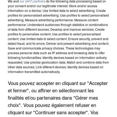
We and
our (447) partners
do the following data processing based on
your consent and/or our legitimate interest: Store and/or access
information on a device; Use limited data to select advertising; Create
profiles for personalised advertising; Use profiles to select personalised
advertising; Measure advertising performance; Measure content
performance; Understand audiences through statistics or combinations
of data from different sources; Develop and improve services; Create
profiles to personalise content; Use profiles to select personalised
content; Use limited data to select content; Ensure security, prevent and
detect fraud, and fix errors; Deliver and present advertising and content;
Save and communicate privacy choices. These technologies may
process personal data such as IP address and browsing data to offer
following functionalities: Identify devices based on information actively
requested; Use precise geolocation data; Match and combine data from
other data sources; Link different devices; Identify devices based on
information transmitted automatically.
APRÈS TOUTES CES CANICULES, LES REFUGES
DE FAUNE SAUVAGE SONT...
Vous pouvez accepter en cliquant sur "Accepter
et fermer", ou affiner en sélectionnant les
finalités et/ou partenaires dans "Gérer mes
choix". Vous pouvez également refuser en
cliquant sur "Continuer sans accepter". Vos