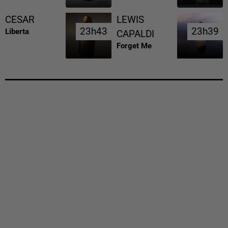
CESAR
LEWIS
23h43
23h43
23h39
23h39
Liberta
CAPALDI
Forget Me