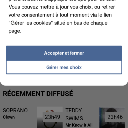
Vous pouvez mettre à jour vos choix, ou retirer
votre consentement à tout moment via le lien
"Gérer les cookies" situé en bas de chaque
page.
Accepter et fermer
L’UN DES FONDATEURS SUPPOSÉS DE LA DZ
MAFIA INTERPELLÉ EN ALGÉRIE
Gérer mes choix
RÉCEMMENT DIFFUSÉ
SOPRANO
TEDDY
23h49
23h49
23h46
23h46
Clown
SWIMS
Mr Know It All