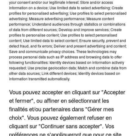
your consent and/or our legitimate interest: Store and/or access
information on a device; Use limited data to select advertising; Create
profiles for personalised advertising; Use profiles to select personalised
advertising; Measure advertising performance; Measure content
performance; Understand audiences through statistics or combinations
of data from different sources; Develop and improve services; Create
profiles to personalise content; Use profiles to select personalised
content; Use limited data to select content; Ensure security, prevent and
detect fraud, and fix errors; Deliver and present advertising and content;
Save and communicate privacy choices. These technologies may
process personal data such as IP address and browsing data to offer
following functionalities: Identify devices based on information actively
requested; Use precise geolocation data; Match and combine data from
other data sources; Link different devices; Identify devices based on
information transmitted automatically.
APRÈS TOUTES CES CANICULES, LES REFUGES
DE FAUNE SAUVAGE SONT...
Vous pouvez accepter en cliquant sur "Accepter
et fermer", ou affiner en sélectionnant les
finalités et/ou partenaires dans "Gérer mes
choix". Vous pouvez également refuser en
cliquant sur "Continuer sans accepter". Vos
préférences ne s'appliqueront que pour ce site.