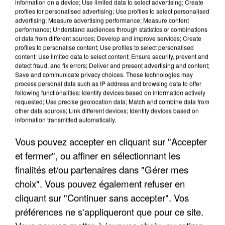
information on a device; Use limited data to select advertising; Create
profiles for personalised advertising; Use profiles to select personalised
advertising; Measure advertising performance; Measure content
performance; Understand audiences through statistics or combinations
of data from different sources; Develop and improve services; Create
profiles to personalise content; Use profiles to select personalised
content; Use limited data to select content; Ensure security, prevent and
detect fraud, and fix errors; Deliver and present advertising and content;
Save and communicate privacy choices. These technologies may
process personal data such as IP address and browsing data to offer
following functionalities: Identify devices based on information actively
requested; Use precise geolocation data; Match and combine data from
APRÈS TOUTES CES CANICULES, LES REFUGES
other data sources; Link different devices; Identify devices based on
DE FAUNE SAUVAGE SONT...
information transmitted automatically.
Vous pouvez accepter en cliquant sur "Accepter
et fermer", ou affiner en sélectionnant les
finalités et/ou partenaires dans "Gérer mes
choix". Vous pouvez également refuser en
cliquant sur "Continuer sans accepter". Vos
préférences ne s'appliqueront que pour ce site.