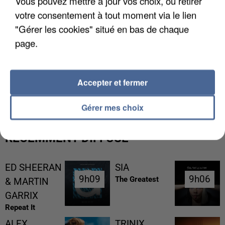
Vous pouvez mettre à jour vos choix, ou retirer
votre consentement à tout moment via le lien
"Gérer les cookies" situé en bas de chaque
page.
L’UN DES FONDATEURS SUPPOSÉS DE LA DZ
Accepter et fermer
MAFIA INTERPELLÉ EN ALGÉRIE
Gérer mes choix
RÉCEMMENT DIFFUSÉ
ED SHEERAN
SIA
9h09
9h09
9h06
9h06
The Greatest
& MARTIN
GARRIX
Repeat It
ALEX
TRINIX