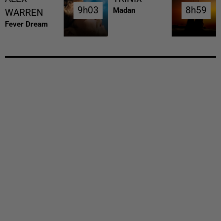
9h03
9h03
8h59
8h59
Madan
WARREN
Fever Dream