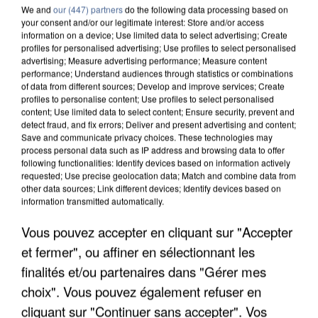
We and
our (447) partners
do the following data processing based on
your consent and/or our legitimate interest: Store and/or access
information on a device; Use limited data to select advertising; Create
profiles for personalised advertising; Use profiles to select personalised
advertising; Measure advertising performance; Measure content
performance; Understand audiences through statistics or combinations
of data from different sources; Develop and improve services; Create
7 août 2026
profiles to personalise content; Use profiles to select personalised
content; Use limited data to select content; Ensure security, prevent and
Un second cadre de la DZ Mafia interpellé en
detect fraud, and fix errors; Deliver and present advertising and content;
Algérie
Save and communicate privacy choices. These technologies may
Un cofondateur du réseau avait été interpellé
process personal data such as IP address and browsing data to offer
following functionalities: Identify devices based on information actively
quelques jours plus tôt.
requested; Use precise geolocation data; Match and combine data from
other data sources; Link different devices; Identify devices based on
information transmitted automatically.
Vous pouvez accepter en cliquant sur "Accepter
et fermer", ou affiner en sélectionnant les
finalités et/ou partenaires dans "Gérer mes
choix". Vous pouvez également refuser en
cliquant sur "Continuer sans accepter". Vos