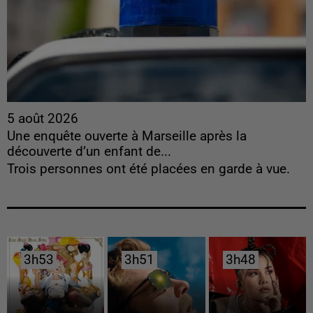
5 août 2026
Une enquête ouverte à Marseille après la
découverte d’un enfant de...
Trois personnes ont été placées en garde à vue.
3h53
3h53
3h51
3h51
3h48
3h48