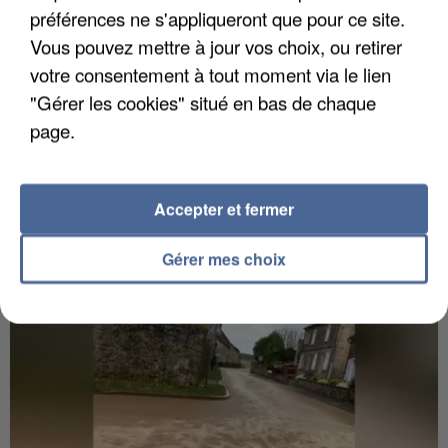
préférences ne s'appliqueront que pour ce site.
Vous pouvez mettre à jour vos choix, ou retirer
votre consentement à tout moment via le lien
"Gérer les cookies" situé en bas de chaque
page.
6 août 2026
Gabriel Attal et Raphaël Glucksmann visés par des
ingérences...
Accepter et fermer
Sollicité, Sébastien Lecornu annonce un "travail
commun" avec les partis à la rentrée.
Gérer mes choix