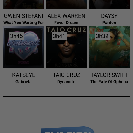
GWEN STEFANI
ALEX WARREN
DAYSY
What You Waiting For
Fever Dream
Pardon
3h45
3h45
3h41
3h41
3h39
3h39
KATSEYE
TAIO CRUZ
TAYLOR SWIFT
Gabriela
Dynamite
The Fate Of Ophelia