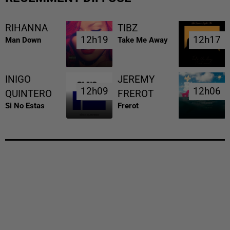
RIHANNA
TIBZ
12h19
12h19
12h17
12h17
Man Down
Take Me Away
INIGO
JEREMY
12h09
12h09
12h06
12h06
QUINTERO
FREROT
Si No Estas
Frerot