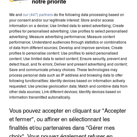
notre priorité
MAFIA INTERPELLÉ EN ALGÉRIE
We and
our (447) partners
do the following data processing based on
your consent and/or our legitimate interest: Store and/or access
information on a device; Use limited data to select advertising; Create
profiles for personalised advertising; Use profiles to select personalised
advertising; Measure advertising performance; Measure content
performance; Understand audiences through statistics or combinations
of data from different sources; Develop and improve services; Create
profiles to personalise content; Use profiles to select personalised
content; Use limited data to select content; Ensure security, prevent and
detect fraud, and fix errors; Deliver and present advertising and content;
Save and communicate privacy choices. These technologies may
process personal data such as IP address and browsing data to offer
following functionalities: Identify devices based on information actively
requested; Use precise geolocation data; Match and combine data from
other data sources; Link different devices; Identify devices based on
information transmitted automatically.
Vous pouvez accepter en cliquant sur "Accepter
UN SECOND CADRE DE LA DZ MAFIA
et fermer", ou affiner en sélectionnant les
INTERPELLÉ EN ALGÉRIE
finalités et/ou partenaires dans "Gérer mes
choix". Vous pouvez également refuser en