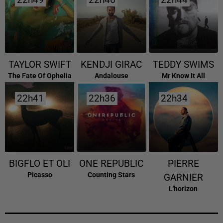
22h49
22h49
22h46
22h46
22h44
22h44
TAYLOR SWIFT
KENDJI GIRAC
TEDDY SWIMS
The Fate Of Ophelia
Andalouse
Mr Know It All
22h41
22h41
22h36
22h36
22h34
22h34
BIGFLO ET OLI
ONE REPUBLIC
PIERRE
Picasso
Counting Stars
GARNIER
L'horizon