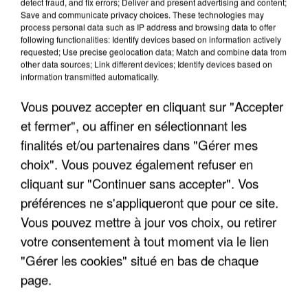
detect fraud, and fix errors; Deliver and present advertising and content;
Save and communicate privacy choices. These technologies may
process personal data such as IP address and browsing data to offer
following functionalities: Identify devices based on information actively
requested; Use precise geolocation data; Match and combine data from
other data sources; Link different devices; Identify devices based on
information transmitted automatically.
Vous pouvez accepter en cliquant sur "Accepter
et fermer", ou affiner en sélectionnant les
finalités et/ou partenaires dans "Gérer mes
6 août 2026
choix". Vous pouvez également refuser en
Gabriel Attal et Raphaël Glucksmann visés par des
cliquant sur "Continuer sans accepter". Vos
ingérences...
préférences ne s'appliqueront que pour ce site.
Sollicité, Sébastien Lecornu annonce un "travail
Vous pouvez mettre à jour vos choix, ou retirer
commun" avec les partis à la rentrée.
votre consentement à tout moment via le lien
"Gérer les cookies" situé en bas de chaque
page.