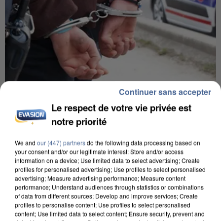
Continuer sans accepter
8h00
Le respect de votre vie privée est
Un second cadre de la DZ Mafia interpellé en
notre priorité
Algérie
Un cofondateur du réseau avait été interpellé
We and
our (447) partners
do the following data processing based on
your consent and/or our legitimate interest: Store and/or access
quelques jours plus tôt.
information on a device; Use limited data to select advertising; Create
profiles for personalised advertising; Use profiles to select personalised
advertising; Measure advertising performance; Measure content
performance; Understand audiences through statistics or combinations
of data from different sources; Develop and improve services; Create
profiles to personalise content; Use profiles to select personalised
content; Use limited data to select content; Ensure security, prevent and