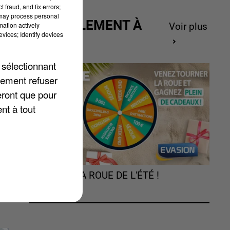
 fraud, and fix errors;
 may process personal
ACTUELLEMENT À
mation actively
Voir plus
vices; Identify devices
GAGNER
 sélectionnant
lement refuser
ur
eront que pour
nt à tout
TOURNEZ LA ROUE DE L'ÉTÉ !