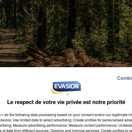
Contin
Le respect de votre vie privée est notre priorité
ers
do the following data processing based on your consent and/or our legitimate int
device; Use limited data to select advertising; Create profiles for personalised adver
vertising; Measure advertising performance; Measure content performance; Unders
ns of data from different sources; Develop and improve services; Create profiles to 