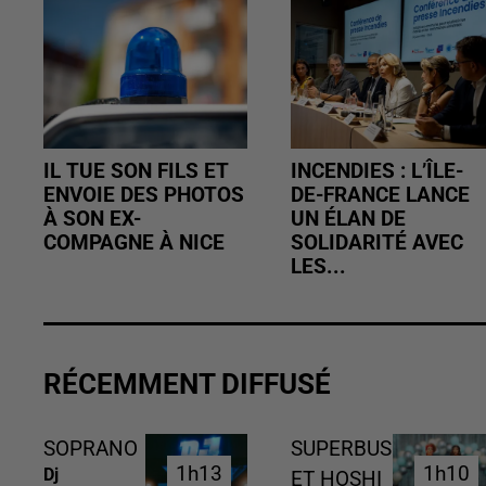
IL TUE SON FILS ET
INCENDIES : L’ÎLE-
ENVOIE DES PHOTOS
DE-FRANCE LANCE
À SON EX-
UN ÉLAN DE
COMPAGNE À NICE
SOLIDARITÉ AVEC
LES...
RÉCEMMENT DIFFUSÉ
SOPRANO
SUPERBUS
1h13
1h13
1h10
1h10
Dj
ET HOSHI