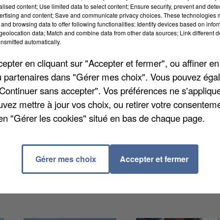
alised content; Use limited data to select content; Ensure security, prevent and detect
ertising and content; Save and communicate privacy choices. These technologies
and browsing data to offer following functionalities: Identify devices based on infor
eolocation data; Match and combine data from other data sources; Link different de
nsmitted automatically.
ion particulièrement tendue dans le sud du pays. Hier
pter en cliquant sur "Accepter et fermer", ou affiner en
s de l'Aude, des Bouches-du-Rhône, de l'Hérault ou
/ou partenaires dans "Gérer mes choix". Vous pouvez éga
se situe chaque département, Météo France tient à jo
"Continuer sans accepter". Vos préférences ne s'appliqu
ce vendredi 3 juillet, ce qui équivaut à un risque de
uvez mettre à jour vos choix, ou retirer votre consenteme
ne, six départements sont en risque « très élevé » ce
en "Gérer les cookies" situé en bas de chaque page.
imper ce week-end.
Gérer mes choix
Accepter et fermer