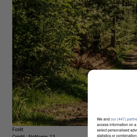
We and
our (447) partn
access information on a 
Forêt
select personalised ad
statistics or combinatio
Crédit :
NoName_13