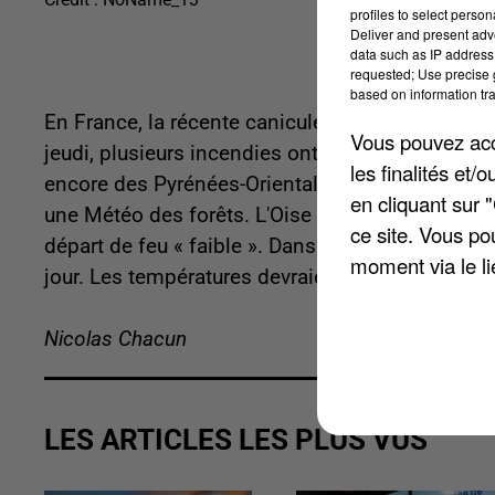
profiles to select person
Deliver and present adv
data such as IP address 
requested; Use precise g
based on information tra
En France, la récente canicule a rendu la situat
Vous pouvez acce
jeudi, plusieurs incendies ont ravagé des massif
les finalités et
encore des Pyrénées-Orientales. Pour savoir où 
en cliquant sur 
une Météo des forêts. L'Oise est colorée en vert 
ce site. Vous po
départ de feu « faible ». Dans le sud de l'Hexago
moment via le li
jour. Les températures devraient de nouveau gr
Nicolas Chacun
LES ARTICLES LES PLUS VUS