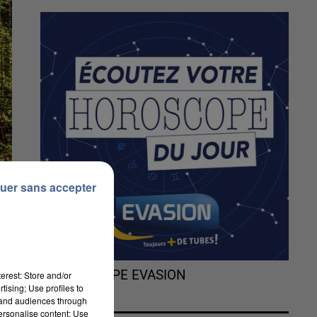
uer sans accepter
L'HOROSCOPE EVASION
erest: Store and/or
tising; Use profiles to
tand audiences through
personalise content; Use