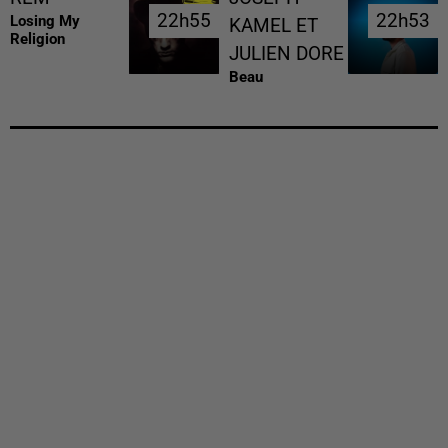
22h55
22h55
22h53
22h53
Losing My
KAMEL ET
Religion
JULIEN DORE
Beau