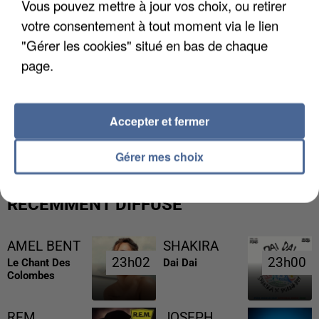
Vous pouvez mettre à jour vos choix, ou retirer
votre consentement à tout moment via le lien
"Gérer les cookies" situé en bas de chaque
page.
L’UN DES FONDATEURS SUPPOSÉS DE LA DZ
Accepter et fermer
MAFIA INTERPELLÉ EN ALGÉRIE
Gérer mes choix
RÉCEMMENT DIFFUSÉ
AMEL BENT
SHAKIRA
23h02
23h02
23h00
23h00
Le Chant Des
Dai Dai
Colombes
REM
JOSEPH