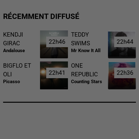
RÉCEMMENT DIFFUSÉ
KENDJI
TEDDY
22h46
22h46
22h44
22h44
GIRAC
SWIMS
Andalouse
Mr Know It All
BIGFLO ET
ONE
22h41
22h41
22h36
22h36
OLI
REPUBLIC
Picasso
Counting Stars