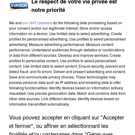
Le respect de votre vie privée est
notre priorité
INCENDIES : L’ÎLE-DE-FRANCE LANCE UN ÉLAN
DE SOLIDARITÉ AVEC LES...
We and
our (447) partners
do the following data processing based on
your consent and/or our legitimate interest: Store and/or access
information on a device; Use limited data to select advertising; Create
profiles for personalised advertising; Use profiles to select personalised
advertising; Measure advertising performance; Measure content
performance; Understand audiences through statistics or combinations
of data from different sources; Develop and improve services; Create
profiles to personalise content; Use profiles to select personalised
content; Use limited data to select content; Ensure security, prevent and
detect fraud, and fix errors; Deliver and present advertising and content;
Save and communicate privacy choices. These technologies may
process personal data such as IP address and browsing data to offer
following functionalities: Identify devices based on information actively
requested; Use precise geolocation data; Match and combine data from
other data sources; Link different devices; Identify devices based on
information transmitted automatically.
Vous pouvez accepter en cliquant sur "Accepter
et fermer", ou affiner en sélectionnant les
APRÈS TOUTES CES CANICULES, LES REFUGES
finalités et/ou partenaires dans "Gérer mes