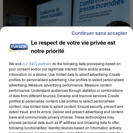
Continuer sans accepter
Le respect de votre vie privée est
notre priorité
We and
our (447) partners
do the following data processing based on
your consent and/or our legitimate interest: Store and/or access
information on a device; Use limited data to select advertising; Create
profiles for personalised advertising; Use profiles to select personalised
advertising; Measure advertising performance; Measure content
performance; Understand audiences through statistics or combinations
of data from different sources; Develop and improve services; Create
INCENDIES : L’ÎLE-DE-FRANCE LANCE UN ÉLAN
profiles to personalise content; Use profiles to select personalised
DE SOLIDARITÉ AVEC LES...
content; Use limited data to select content; Ensure security, prevent and
detect fraud, and fix errors; Deliver and present advertising and content;
Save and communicate privacy choices. These technologies may
process personal data such as IP address and browsing data to offer
following functionalities: Identify devices based on information actively
requested; Use precise geolocation data; Match and combine data from