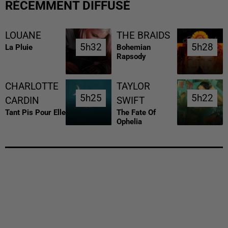
RÉCEMMENT DIFFUSÉ
LOUANE
THE BRAIDS
5h32
5h32
5h28
5h28
La Pluie
Bohemian
Rapsody
CHARLOTTE
TAYLOR
5h25
5h25
5h22
5h22
CARDIN
SWIFT
Tant Pis Pour Elle
The Fate Of
Ophelia