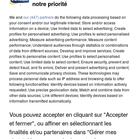
INCENDIES : L’ÎLE-DE-FRANCE LANCE UN ÉLAN
notre priorité
DE SOLIDARITÉ AVEC LES...
We and
our (447) partners
do the following data processing based on
your consent and/or our legitimate interest: Store and/or access
information on a device; Use limited data to select advertising; Create
profiles for personalised advertising; Use profiles to select personalised
advertising; Measure advertising performance; Measure content
performance; Understand audiences through statistics or combinations
of data from different sources; Develop and improve services; Create
profiles to personalise content; Use profiles to select personalised
content; Use limited data to select content; Ensure security, prevent and
detect fraud, and fix errors; Deliver and present advertising and content;
Save and communicate privacy choices. These technologies may
process personal data such as IP address and browsing data to offer
following functionalities: Identify devices based on information actively
requested; Use precise geolocation data; Match and combine data from
other data sources; Link different devices; Identify devices based on
information transmitted automatically.
Vous pouvez accepter en cliquant sur "Accepter
APRÈS TOUTES CES CANICULES, LES REFUGES
et fermer", ou affiner en sélectionnant les
DE FAUNE SAUVAGE SONT...
finalités et/ou partenaires dans "Gérer mes