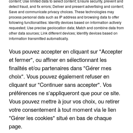
content; Use limited data to select content; Ensure security, prevent and
Taille maximum : 500 caractères
detect fraud, and fix errors; Deliver and present advertising and content;
Save and communicate privacy choices. These technologies may
Votre CV
process personal data such as IP address and browsing data to offer
following functionalities: Identify devices based on information actively
requested; Use precise geolocation data; Match and combine data from
other data sources; Link different devices; Identify devices based on
information transmitted automatically.
L'upload de fichier est limité à 2Mo pour les images et PDF et 5Mo pour les
audios.
Vous pouvez accepter en cliquant sur "Accepter
Votre lettre de motivation
et fermer", ou affiner en sélectionnant les
finalités et/ou partenaires dans "Gérer mes
choix". Vous pouvez également refuser en
L'upload de fichier est limité à 2Mo pour les images et PDF et 5Mo pour les
cliquant sur "Continuer sans accepter". Vos
audios.
préférences ne s'appliqueront que pour ce site.
Vous pouvez mettre à jour vos choix, ou retirer
votre consentement à tout moment via le lien
Envoyer la candidature
"Gérer les cookies" situé en bas de chaque
page.