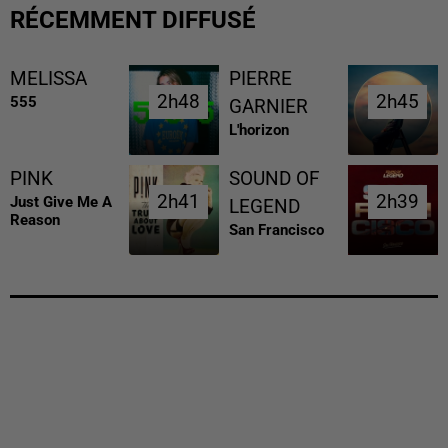
RÉCEMMENT DIFFUSÉ
MELISSA
PIERRE
2h48
2h48
2h45
2h45
555
GARNIER
L'horizon
PINK
SOUND OF
2h41
2h41
2h39
2h39
Just Give Me A
LEGEND
Reason
San Francisco