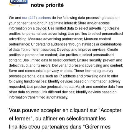
notre priorité
INCENDIES : L’ÎLE-DE-FRANCE LANCE UN ÉLAN
DE SOLIDARITÉ AVEC LES...
We and
our (447) partners
do the following data processing based on
your consent and/or our legitimate interest: Store and/or access
information on a device; Use limited data to select advertising; Create
profiles for personalised advertising; Use profiles to select personalised
advertising; Measure advertising performance; Measure content
performance; Understand audiences through statistics or combinations
of data from different sources; Develop and improve services; Create
profiles to personalise content; Use profiles to select personalised
content; Use limited data to select content; Ensure security, prevent and
detect fraud, and fix errors; Deliver and present advertising and content;
Save and communicate privacy choices. These technologies may
process personal data such as IP address and browsing data to offer
following functionalities: Identify devices based on information actively
requested; Use precise geolocation data; Match and combine data from
other data sources; Link different devices; Identify devices based on
information transmitted automatically.
Vous pouvez accepter en cliquant sur "Accepter
et fermer", ou affiner en sélectionnant les
APRÈS TOUTES CES CANICULES, LES REFUGES
DE FAUNE SAUVAGE SONT...
finalités et/ou partenaires dans "Gérer mes