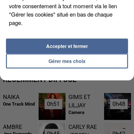
votre consentement à tout moment via le lien
"Gérer les cookies" situé en bas de chaque
page.
UNE TOURISTE DE L’OISE EMPORTÉE PAR UNE
Accepter et fermer
COULÉE DE BOUE EN HAUTE-SAVOIE
Gérer mes choix
RÉCEMMENT DIFFUSÉ
NAIKA
GIMS ET
0h51
0h51
0h48
0h48
One Track Mind
LILJAY
Camera
AMBRE
CARLY RAE