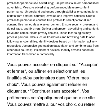
profiles for personalised advertising; Use profiles to select personalised
advertising; Measure advertising performance; Measure content
performance; Understand audiences through statistics or combinations
of data from different sources; Develop and improve services; Create
profiles to personalise content; Use profiles to select personalised
content; Use limited data to select content; Ensure security, prevent and
detect fraud, and fix errors; Deliver and present advertising and content;
Save and communicate privacy choices. These technologies may
process personal data such as IP address and browsing data to offer
following functionalities: Identify devices based on information actively
requested; Use precise geolocation data; Match and combine data from
UN SECOND CADRE DE LA DZ MAFIA
other data sources; Link different devices; Identify devices based on
INTERPELLÉ EN ALGÉRIE
information transmitted automatically.
Vous pouvez accepter en cliquant sur "Accepter
et fermer", ou affiner en sélectionnant les
finalités et/ou partenaires dans "Gérer mes
choix". Vous pouvez également refuser en
cliquant sur "Continuer sans accepter". Vos
préférences ne s'appliqueront que pour ce site.
Vous pouvez mettre à jour vos choix, ou retirer