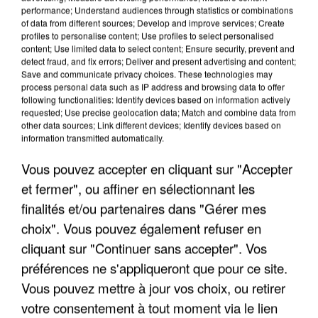
performance; Understand audiences through statistics or combinations
of data from different sources; Develop and improve services; Create
profiles to personalise content; Use profiles to select personalised
content; Use limited data to select content; Ensure security, prevent and
detect fraud, and fix errors; Deliver and present advertising and content;
Save and communicate privacy choices. These technologies may
process personal data such as IP address and browsing data to offer
APRÈS TOUTES CES CANICULES, LES REFUGES
following functionalities: Identify devices based on information actively
DE FAUNE SAUVAGE SONT...
requested; Use precise geolocation data; Match and combine data from
other data sources; Link different devices; Identify devices based on
information transmitted automatically.
Vous pouvez accepter en cliquant sur "Accepter
et fermer", ou affiner en sélectionnant les
finalités et/ou partenaires dans "Gérer mes
choix". Vous pouvez également refuser en
cliquant sur "Continuer sans accepter". Vos
préférences ne s'appliqueront que pour ce site.
Vous pouvez mettre à jour vos choix, ou retirer
votre consentement à tout moment via le lien