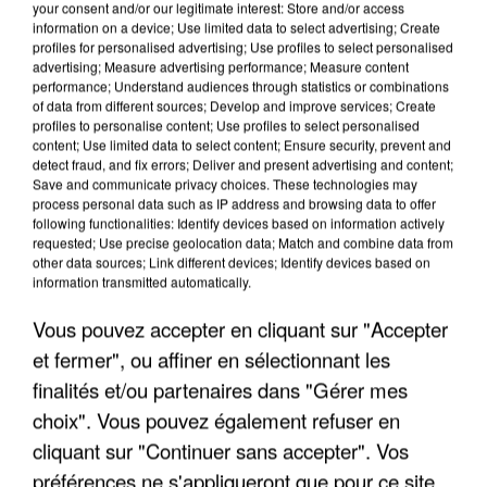
your consent and/or our legitimate interest: Store and/or access
information on a device; Use limited data to select advertising; Create
profiles for personalised advertising; Use profiles to select personalised
advertising; Measure advertising performance; Measure content
performance; Understand audiences through statistics or combinations
of data from different sources; Develop and improve services; Create
profiles to personalise content; Use profiles to select personalised
content; Use limited data to select content; Ensure security, prevent and
detect fraud, and fix errors; Deliver and present advertising and content;
Save and communicate privacy choices. These technologies may
process personal data such as IP address and browsing data to offer
following functionalities: Identify devices based on information actively
requested; Use precise geolocation data; Match and combine data from
other data sources; Link different devices; Identify devices based on
information transmitted automatically.
UN SECOND CADRE DE LA DZ MAFIA
INTERPELLÉ EN ALGÉRIE
Vous pouvez accepter en cliquant sur "Accepter
et fermer", ou affiner en sélectionnant les
finalités et/ou partenaires dans "Gérer mes
choix". Vous pouvez également refuser en
cliquant sur "Continuer sans accepter". Vos
préférences ne s'appliqueront que pour ce site.