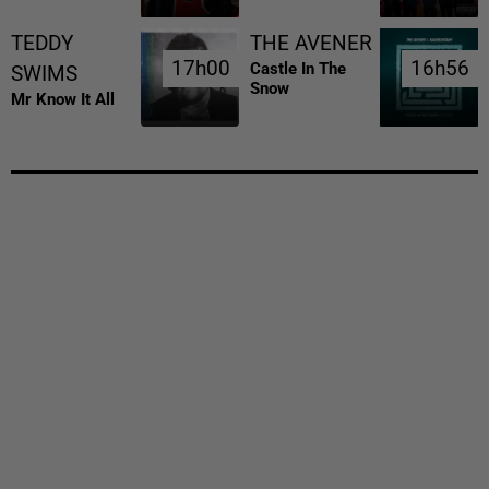
TEDDY
THE AVENER
17h00
17h00
16h56
16h56
Castle In The
SWIMS
Snow
Mr Know It All