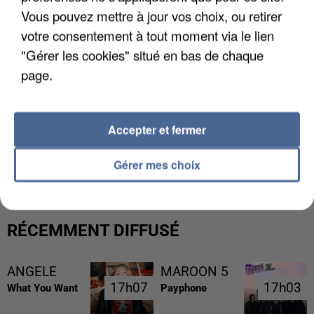
Vous pouvez mettre à jour vos choix, ou retirer
votre consentement à tout moment via le lien
"Gérer les cookies" situé en bas de chaque
page.
Accepter et fermer
UNE TOURISTE DE L’OISE EMPORTÉE PAR UNE
COULÉE DE BOUE EN HAUTE-SAVOIE
Gérer mes choix
RÉCEMMENT DIFFUSÉ
ANGELE
MAROON 5
17h07
17h07
17h03
17h03
What You Want
Payphone