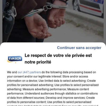
Continuer sans accepter
5 août 2026
Le respect de votre vie privée est
L’un des fondateurs supposés de la DZ Mafia
notre priorité
interpellé en Algérie
Il est soupçonné d'y avoir mené ses opérations en
We and
our (447) partners
do the following data processing based on
France.
your consent and/or our legitimate interest: Store and/or access
information on a device; Use limited data to select advertising; Create
profiles for personalised advertising; Use profiles to select personalised
advertising; Measure advertising performance; Measure content
performance; Understand audiences through statistics or combinations
of data from different sources; Develop and improve services; Create
profiles to personalise content; Use profiles to select personalised
content; Use limited data to select content; Ensure security, prevent and