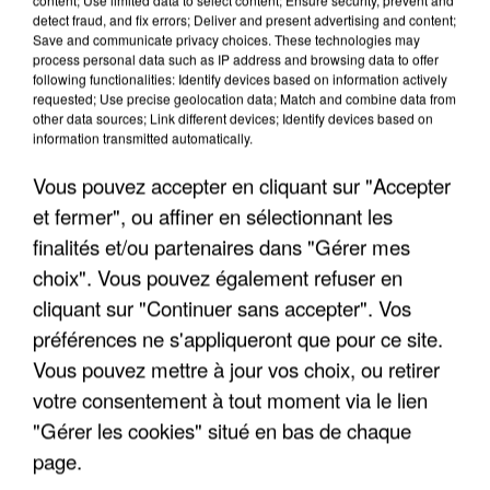
detect fraud, and fix errors; Deliver and present advertising and content;
Save and communicate privacy choices. These technologies may
process personal data such as IP address and browsing data to offer
following functionalities: Identify devices based on information actively
requested; Use precise geolocation data; Match and combine data from
other data sources; Link different devices; Identify devices based on
information transmitted automatically.
Vous pouvez accepter en cliquant sur "Accepter
et fermer", ou affiner en sélectionnant les
finalités et/ou partenaires dans "Gérer mes
5 août 2026
choix". Vous pouvez également refuser en
Une enquête ouverte à Marseille après la
découverte d’un enfant de...
cliquant sur "Continuer sans accepter". Vos
Trois personnes ont été placées en garde à vue.
préférences ne s'appliqueront que pour ce site.
Vous pouvez mettre à jour vos choix, ou retirer
votre consentement à tout moment via le lien
"Gérer les cookies" situé en bas de chaque
page.