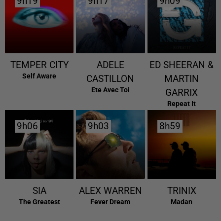
9h19
9h19
9h17
9h17
9h09
9h09
TEMPER CITY
ADELE
ED SHEERAN &
Self Aware
CASTILLON
MARTIN
Ete Avec Toi
GARRIX
Repeat It
9h06
9h06
9h03
9h03
8h59
8h59
SIA
ALEX WARREN
TRINIX
The Greatest
Fever Dream
Madan