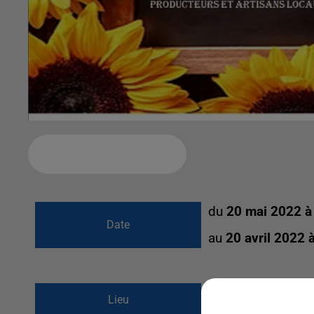
Ajouter à votre calendrier
du
20 mai 2022 à
Date
au
20 avril 2022 
Pôle pédagogique ro
Lieu
60380
Songeons