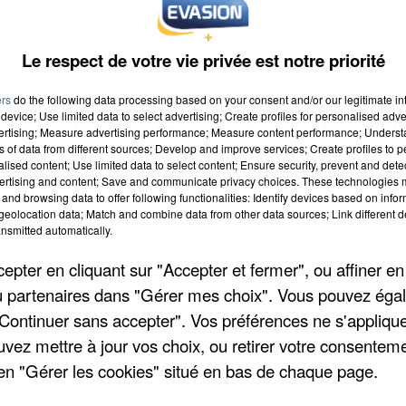
Le respect de votre vie privée est notre priorité
ers
do the following data processing based on your consent and/or our legitimate int
device; Use limited data to select advertising; Create profiles for personalised adver
vertising; Measure advertising performance; Measure content performance; Unders
ns of data from different sources; Develop and improve services; Create profiles to 
alised content; Use limited data to select content; Ensure security, prevent and detect
ertising and content; Save and communicate privacy choices. These technologies
and browsing data to offer following functionalities: Identify devices based on infor
eolocation data; Match and combine data from other data sources; Link different de
nsmitted automatically.
pter en cliquant sur "Accepter et fermer", ou affiner en
/ou partenaires dans "Gérer mes choix". Vous pouvez éga
"Continuer sans accepter". Vos préférences ne s'appliqu
uvez mettre à jour vos choix, ou retirer votre consenteme
en "Gérer les cookies" situé en bas de chaque page.