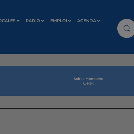
OCALES
RADIO
EMPLOI
AGENDA
Soiree Mondaine
ORIA