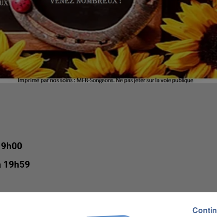
 9h00
à 19h59
ute de Dieppe
Contin