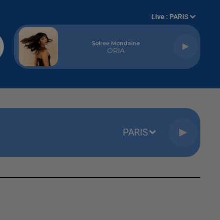
Live :
PARIS
Soiree Mondaine
ORIA
PARIS