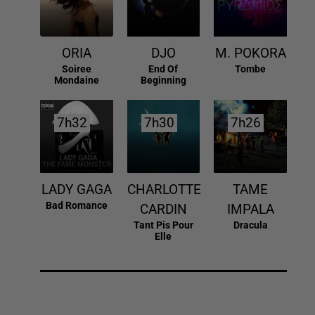
ORIA
DJO
M. POKORA
Soiree
End Of
Tombe
Mondaine
Beginning
7h32
7h32
7h30
7h30
7h26
7h26
LADY GAGA
CHARLOTTE
TAME
Bad Romance
CARDIN
IMPALA
Tant Pis Pour
Dracula
Elle