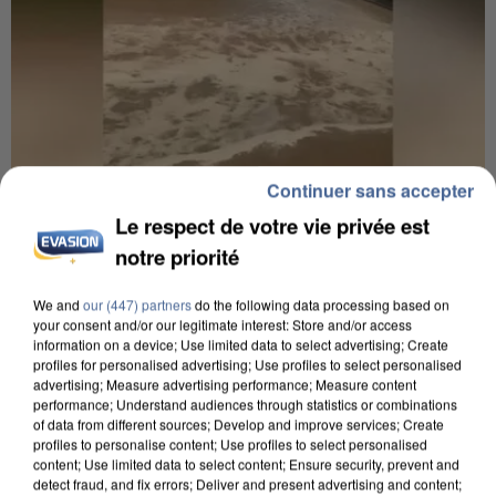
Continuer sans accepter
Le respect de votre vie privée est
7h56
notre priorité
Une touriste de l’Oise emportée par une coulée de
boue en Haute-Savoie
We and
our (447) partners
do the following data processing based on
Son corps a été retrouvé à cinq kilomètres de là.
your consent and/or our legitimate interest: Store and/or access
information on a device; Use limited data to select advertising; Create
profiles for personalised advertising; Use profiles to select personalised
advertising; Measure advertising performance; Measure content
performance; Understand audiences through statistics or combinations
of data from different sources; Develop and improve services; Create
profiles to personalise content; Use profiles to select personalised
content; Use limited data to select content; Ensure security, prevent and
detect fraud, and fix errors; Deliver and present advertising and content;