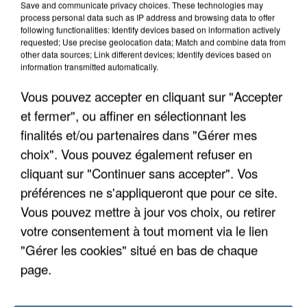
Save and communicate privacy choices. These technologies may
process personal data such as IP address and browsing data to offer
following functionalities: Identify devices based on information actively
requested; Use precise geolocation data; Match and combine data from
other data sources; Link different devices; Identify devices based on
information transmitted automatically.
Vous pouvez accepter en cliquant sur "Accepter
et fermer", ou affiner en sélectionnant les
finalités et/ou partenaires dans "Gérer mes
5 août 2026
choix". Vous pouvez également refuser en
L’un des fondateurs supposés de la DZ Mafia
interpellé en Algérie
cliquant sur "Continuer sans accepter". Vos
Il est soupçonné d'y avoir mené ses opérations en
préférences ne s'appliqueront que pour ce site.
France.
Vous pouvez mettre à jour vos choix, ou retirer
votre consentement à tout moment via le lien
"Gérer les cookies" situé en bas de chaque
page.