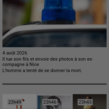
4 août 2026
Il tue son fils et envoie des photos à son ex-
compagne à Nice
L'homme a tenté de se donner la mort.
23h49
23h49
23h46
23h46
23h43
23h43