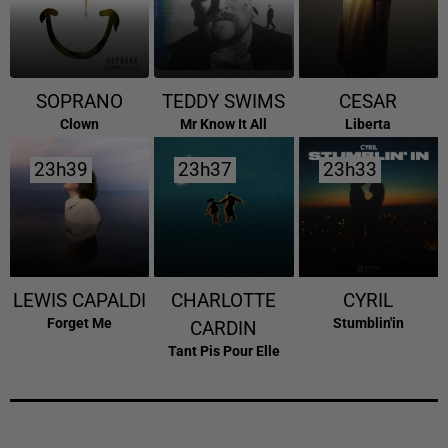
SOPRANO
TEDDY SWIMS
CESAR
Clown
Mr Know It All
Liberta
23h39
23h39
23h37
23h37
23h33
23h33
LEWIS CAPALDI
CHARLOTTE
CYRIL
Forget Me
Stumblin'in
CARDIN
Tant Pis Pour Elle