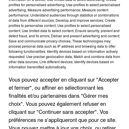
quelques jours plus tôt.
profiles for personalised advertising; Use profiles to select personalised
advertising; Measure advertising performance; Measure content
performance; Understand audiences through statistics or combinations
of data from different sources; Develop and improve services; Create
profiles to personalise content; Use profiles to select personalised
content; Use limited data to select content; Ensure security, prevent and
detect fraud, and fix errors; Deliver and present advertising and content;
Save and communicate privacy choices. These technologies may
process personal data such as IP address and browsing data to offer
following functionalities: Identify devices based on information actively
requested; Use precise geolocation data; Match and combine data from
other data sources; Link different devices; Identify devices based on
information transmitted automatically.
Vous pouvez accepter en cliquant sur "Accepter
et fermer", ou affiner en sélectionnant les
finalités et/ou partenaires dans "Gérer mes
choix". Vous pouvez également refuser en
6 août 2026
cliquant sur "Continuer sans accepter". Vos
Gabriel Attal et Raphaël Glucksmann visés par des
préférences ne s'appliqueront que pour ce site.
ingérences...
Sollicité, Sébastien Lecornu annonce un "travail
Vous pouvez mettre à jour vos choix, ou retirer