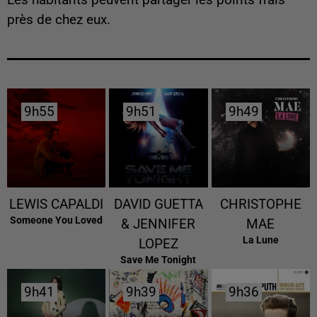
Les habitants peuvent partager les points frais
près de chez eux.
9h55
9h55
9h51
9h51
9h49
9h49
LEWIS CAPALDI
DAVID GUETTA
CHRISTOPHE
Someone You Loved
& JENNIFER
MAE
La Lune
LOPEZ
Save Me Tonight
9h41
9h41
9h39
9h39
9h36
9h36