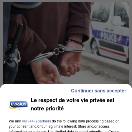
Continuer sans accepter
Le respect de votre vie privée est
8h00
notre priorité
Un second cadre de la DZ Mafia interpellé en
Algérie
We and
our (447) partners
do the following data processing based on
Un cofondateur du réseau avait été interpellé
your consent and/or our legitimate interest: Store and/or access
information on a device; Use limited data to select advertising; Create