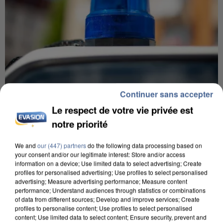
Continuer sans accepter
5 août 2026
Le respect de votre vie privée est
Une enquête ouverte à Marseille après la
notre priorité
découverte d’un enfant de...
Trois personnes ont été placées en garde à vue.
We and
our (447) partners
do the following data processing based on
your consent and/or our legitimate interest: Store and/or access
information on a device; Use limited data to select advertising; Create
profiles for personalised advertising; Use profiles to select personalised
advertising; Measure advertising performance; Measure content
performance; Understand audiences through statistics or combinations
of data from different sources; Develop and improve services; Create
profiles to personalise content; Use profiles to select personalised
content; Use limited data to select content; Ensure security, prevent and