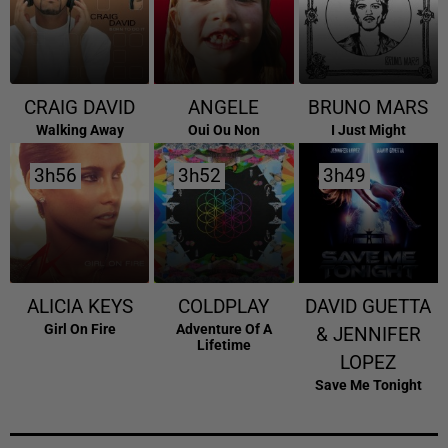
CRAIG DAVID
ANGELE
BRUNO MARS
Walking Away
Oui Ou Non
I Just Might
3h56
3h56
3h52
3h52
3h49
3h49
ALICIA KEYS
COLDPLAY
DAVID GUETTA
Girl On Fire
Adventure Of A
& JENNIFER
Lifetime
LOPEZ
Save Me Tonight