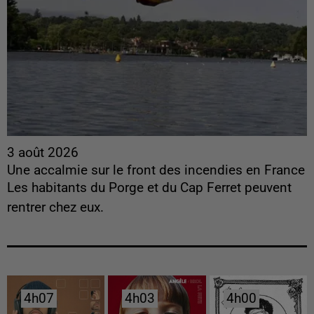
3 août 2026
Une accalmie sur le front des incendies en France
Les habitants du Porge et du Cap Ferret peuvent
rentrer chez eux.
4h07
4h07
4h03
4h03
4h00
4h00