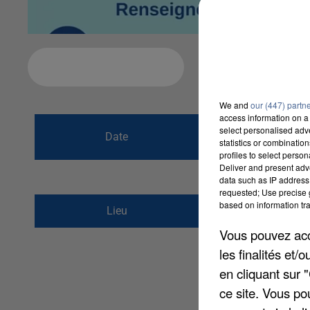
Ajouter à votre calendrier
We and
our (447) partn
access information on a 
du
5 mars 2016 à
select personalised ad
Date
statistics or combinatio
au
5 mars 2016 à
profiles to select person
Deliver and present adv
data such as IP address 
requested; Use precise g
based on information tra
Plan d&#039;eau du
Lieu
60000
BEAUVAIS
Vous pouvez acce
les finalités et
en cliquant sur 
ce site. Vous po