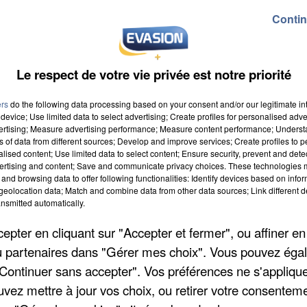
Contin
Le respect de votre vie privée est notre priorité
ers
do the following data processing based on your consent and/or our legitimate int
device; Use limited data to select advertising; Create profiles for personalised adver
 8h00
vertising; Measure advertising performance; Measure content performance; Unders
ns of data from different sources; Develop and improve services; Create profiles to 
 18h59
alised content; Use limited data to select content; Ensure security, prevent and detect
ertising and content; Save and communicate privacy choices. These technologies
and browsing data to offer following functionalities: Identify devices based on infor
eolocation data; Match and combine data from other data sources; Link different de
nsmitted automatically.
 Canada
pter en cliquant sur "Accepter et fermer", ou affiner en
/ou partenaires dans "Gérer mes choix". Vous pouvez éga
"Continuer sans accepter". Vos préférences ne s'appliqu
uvez mettre à jour vos choix, ou retirer votre consenteme