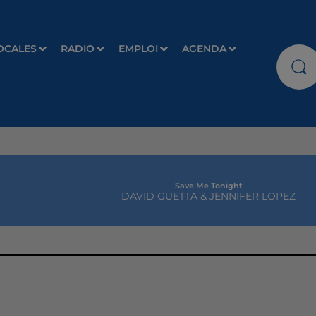
OCALES
RADIO
EMPLOI
AGENDA
Save Me Tonight
DAVID GUETTA & JENNIFER LOPEZ