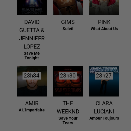
DAVID
GIMS
PINK
Soleil
What About Us
GUETTA &
JENNIFER
LOPEZ
Save Me
Tonight
23h34
23h34
23h30
23h30
23h27
23h27
AMIR
THE
CLARA
A L'imparfaite
WEEKND
LUCIANI
Save Your
Amour Toujours
Tears