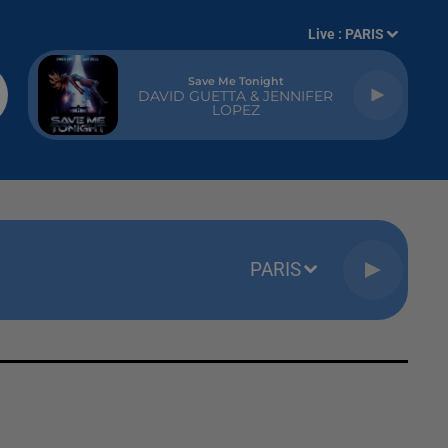
Live :
PARIS
Save Me Tonight
DAVID GUETTA & JENNIFER
LOPEZ
PARIS