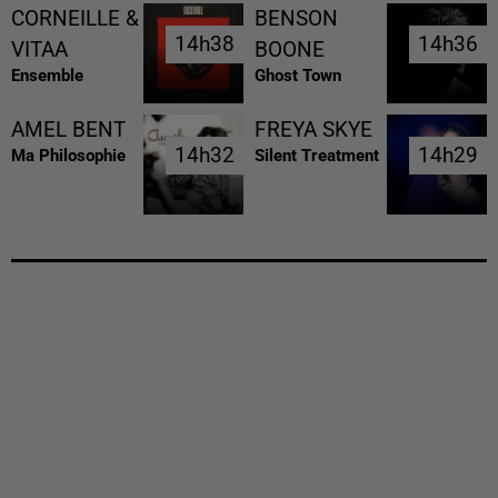
CORNEILLE &
BENSON
14h38
14h38
14h36
14h36
VITAA
BOONE
Ensemble
Ghost Town
AMEL BENT
FREYA SKYE
14h32
14h32
14h29
14h29
Ma Philosophie
Silent Treatment