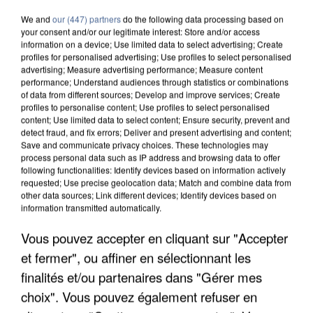
We and
our (447) partners
do the following data processing based on
your consent and/or our legitimate interest: Store and/or access
information on a device; Use limited data to select advertising; Create
profiles for personalised advertising; Use profiles to select personalised
advertising; Measure advertising performance; Measure content
performance; Understand audiences through statistics or combinations
of data from different sources; Develop and improve services; Create
profiles to personalise content; Use profiles to select personalised
content; Use limited data to select content; Ensure security, prevent and
detect fraud, and fix errors; Deliver and present advertising and content;
Save and communicate privacy choices. These technologies may
process personal data such as IP address and browsing data to offer
following functionalities: Identify devices based on information actively
requested; Use precise geolocation data; Match and combine data from
other data sources; Link different devices; Identify devices based on
information transmitted automatically.
Vous pouvez accepter en cliquant sur "Accepter
UNE TOURISTE DE L’OISE EMPORTÉE PAR UNE
COULÉE DE BOUE EN HAUTE-SAVOIE
et fermer", ou affiner en sélectionnant les
finalités et/ou partenaires dans "Gérer mes
choix". Vous pouvez également refuser en