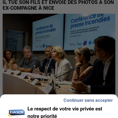
IL TUE SON FILS ET ENVOIE DES PHOTOS À SON
EX-COMPAGNE À NICE
Continuer sans accepter
INCENDIES : L’ÎLE-DE-FRANCE LANCE UN ÉLAN
Le respect de votre vie privée est
DE SOLIDARITÉ AVEC LES...
notre priorité