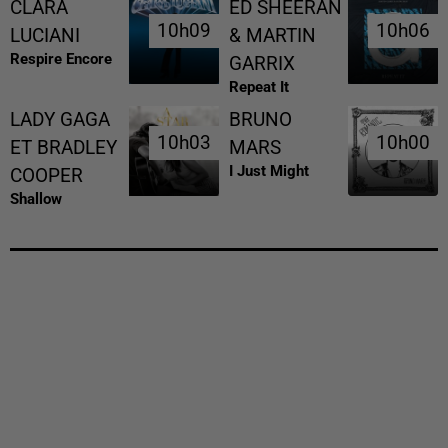
CLARA
ED SHEERAN
10h09
10h09
10h06
10h06
LUCIANI
& MARTIN
Respire Encore
GARRIX
Repeat It
LADY GAGA
BRUNO
10h03
10h03
10h00
10h00
ET BRADLEY
MARS
I Just Might
COOPER
Shallow