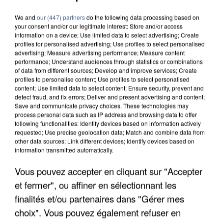
We and
our (447) partners
do the following data processing based on
your consent and/or our legitimate interest: Store and/or access
information on a device; Use limited data to select advertising; Create
profiles for personalised advertising; Use profiles to select personalised
advertising; Measure advertising performance; Measure content
performance; Understand audiences through statistics or combinations
of data from different sources; Develop and improve services; Create
profiles to personalise content; Use profiles to select personalised
content; Use limited data to select content; Ensure security, prevent and
detect fraud, and fix errors; Deliver and present advertising and content;
Save and communicate privacy choices. These technologies may
process personal data such as IP address and browsing data to offer
following functionalities: Identify devices based on information actively
requested; Use precise geolocation data; Match and combine data from
other data sources; Link different devices; Identify devices based on
information transmitted automatically.
APRÈS TOUTES CES CANICULES, LES REFUGES
Vous pouvez accepter en cliquant sur "Accepter
DE FAUNE SAUVAGE SONT...
et fermer", ou affiner en sélectionnant les
finalités et/ou partenaires dans "Gérer mes
choix". Vous pouvez également refuser en