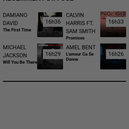
DAMIANO
CALVIN
16h36
16h36
16h33
16h33
DAVID
HARRIS FT.
The First Time
SAM SMITH
Promises
MICHAEL
AMEL BENT
16h29
16h29
16h26
16h26
L'amour Ca Se
JACKSON
Donne
Will You Be There