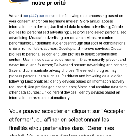
notre priorité
INTERPELLÉ EN ALGÉRIE
We and
our (447) partners
do the following data processing based on
your consent and/or our legitimate interest: Store and/or access
information on a device; Use limited data to select advertising; Create
profiles for personalised advertising; Use profiles to select personalised
advertising; Measure advertising performance; Measure content
performance; Understand audiences through statistics or combinations
of data from different sources; Develop and improve services; Create
profiles to personalise content; Use profiles to select personalised
content; Use limited data to select content; Ensure security, prevent and
detect fraud, and fix errors; Deliver and present advertising and content;
Save and communicate privacy choices. These technologies may
process personal data such as IP address and browsing data to offer
following functionalities: Identify devices based on information actively
requested; Use precise geolocation data; Match and combine data from
other data sources; Link different devices; Identify devices based on
information transmitted automatically.
Vous pouvez accepter en cliquant sur "Accepter
UNE TOURISTE DE L’OISE EMPORTÉE PAR UNE
et fermer", ou affiner en sélectionnant les
COULÉE DE BOUE EN HAUTE-SAVOIE
finalités et/ou partenaires dans "Gérer mes