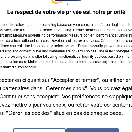
à 19h59
Le respect de votre vie privée est notre priorité
ers
do the following data processing based on your consent and/or our legitimate int
gne
device; Use limited data to select advertising; Create profiles for personalised adver
vertising; Measure advertising performance; Measure content performance; Unders
ns of data from different sources; Develop and improve services; Create profiles to 
alised content; Use limited data to select content; Ensure security, prevent and detect
ertising and content; Save and communicate privacy choices. These technologies
and browsing data to offer following functionalities: Identify devices based on infor
eolocation data; Match and combine data from other data sources; Link different de
nsmitted automatically.
pter en cliquant sur "Accepter et fermer", ou affiner en
/ou partenaires dans "Gérer mes choix". Vous pouvez éga
"Continuer sans accepter". Vos préférences ne s'appliqu
uvez mettre à jour vos choix, ou retirer votre consenteme
en "Gérer les cookies" situé en bas de chaque page.