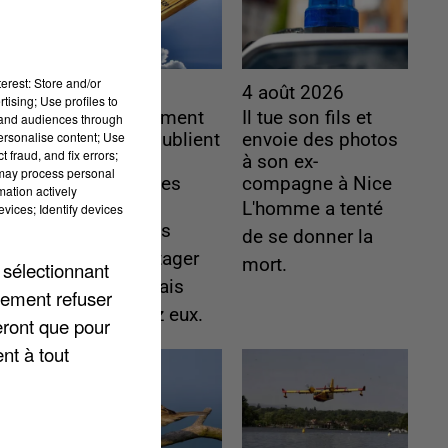
erest: Store and/or
4 août 2026
4 août 2026
tising; Use profiles to
Le gouvernement
Il tue son fils et
tand audiences through
personalise content; Use
et l’Ademe publient
envoie des photos
 fraud, and fix errors;
une carte
à son ex-
 may process personal
interactive des
compagne à Nice
mation actively
lieux...
L'homme a tenté
vices; Identify devices
Les habitants
de se donner la
peuvent partager
mort.
 sélectionnant
les points frais
lement refuser
près de chez eux.
eront que pour
nt à tout