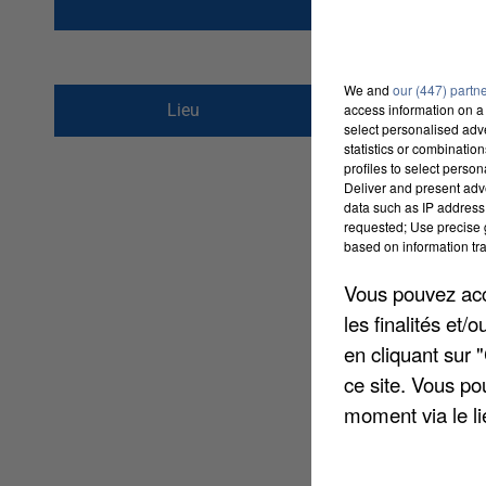
au
22 avril 2016 
We and
our (447) partn
8 Avenue de Bourgo
Lieu
access information on a 
60000
Beauvais
select personalised ad
statistics or combinatio
profiles to select person
Deliver and present adv
data such as IP address 
requested; Use precise g
based on information tra
Vous pouvez acce
les finalités et
en cliquant sur 
ce site. Vous po
moment via le li