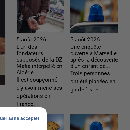
5 août 2026
5 août 2026
L’un des
Une enquête
fondateurs
ouverte à Marseille
supposés de la DZ
après la découverte
Mafia interpellé en
d’un enfant de...
Algérie
Trois personnes
Il est soupçonné
ont été placées en
d'y avoir mené ses
garde à vue.
opérations en
France.
uer sans accepter