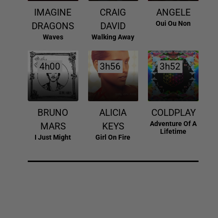
IMAGINE
CRAIG
ANGELE
Oui Ou Non
DRAGONS
DAVID
Waves
Walking Away
4h00
4h00
3h56
3h56
3h52
3h52
BRUNO
ALICIA
COLDPLAY
Adventure Of A
MARS
KEYS
Lifetime
I Just Might
Girl On Fire