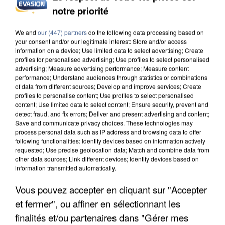
notre priorité
INCENDIES : L’ÎLE-DE-FRANCE LANCE UN ÉLAN
DE SOLIDARITÉ AVEC LES...
We and
our (447) partners
do the following data processing based on
your consent and/or our legitimate interest: Store and/or access
information on a device; Use limited data to select advertising; Create
profiles for personalised advertising; Use profiles to select personalised
advertising; Measure advertising performance; Measure content
performance; Understand audiences through statistics or combinations
of data from different sources; Develop and improve services; Create
profiles to personalise content; Use profiles to select personalised
content; Use limited data to select content; Ensure security, prevent and
detect fraud, and fix errors; Deliver and present advertising and content;
Save and communicate privacy choices. These technologies may
process personal data such as IP address and browsing data to offer
following functionalities: Identify devices based on information actively
requested; Use precise geolocation data; Match and combine data from
other data sources; Link different devices; Identify devices based on
information transmitted automatically.
Vous pouvez accepter en cliquant sur "Accepter
et fermer", ou affiner en sélectionnant les
APRÈS TOUTES CES CANICULES, LES REFUGES
finalités et/ou partenaires dans "Gérer mes
DE FAUNE SAUVAGE SONT...