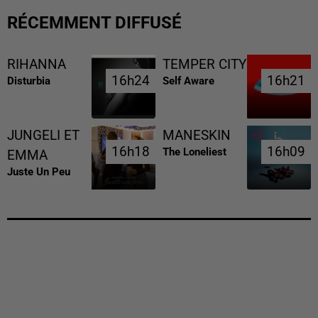
RÉCEMMENT DIFFUSÉ
RIHANNA
TEMPER CITY
16h24
16h24
16h21
16h21
Disturbia
Self Aware
JUNGELI ET
MANESKIN
16h18
16h18
16h09
16h09
The Loneliest
EMMA
Juste Un Peu